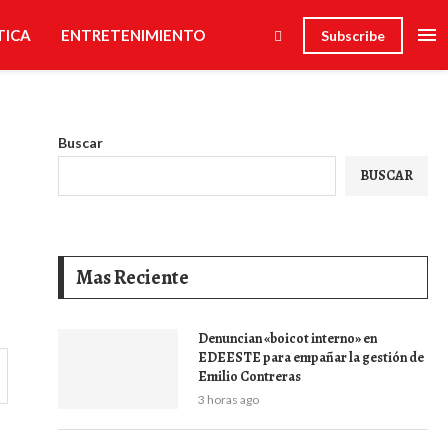
TICA
ENTRETENIMIENTO
Subscribe
Buscar
BUSCAR
Mas Reciente
Denuncian «boicot interno» en
EDEESTE para empañar la gestión de
Emilio Contreras
3 horas ago