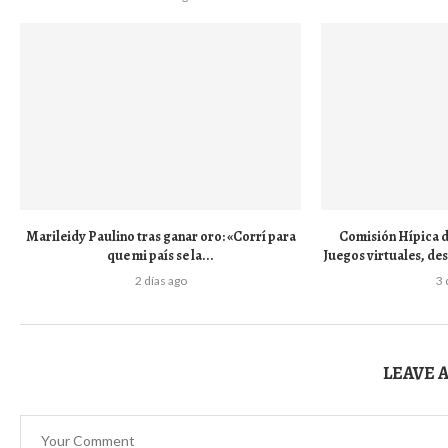
Marileidy Paulino tras ganar oro: «Corrí para
Comisión Hípica d
que mi país se la...
Juegos virtuales, de
2 días ago
3 
LEAVE 