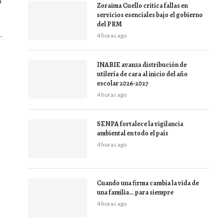
a
Zoraima Cuello critica fallas en
servicios esenciales bajo el gobierno
del PRM
.
4 horas ago
INABIE avanza distribución de
utilería de cara al inicio del año
escolar 2026-2027
4 horas ago
SENPA fortalece la vigilancia
ambiental en todo el país
4 horas ago
Cuando una firma cambia la vida de
una familia… para siempre
4 horas ago