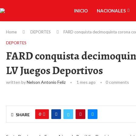
INICIO
NACIONALES
Home
DEPORTES
FARD conquista decimoquinta corona con
DEPORTES
FARD conquista decimoquint
LV Juegos Deportivos
written by
Nelson Antonio Feliz
1 mes ago
0 comments
0
SHARE