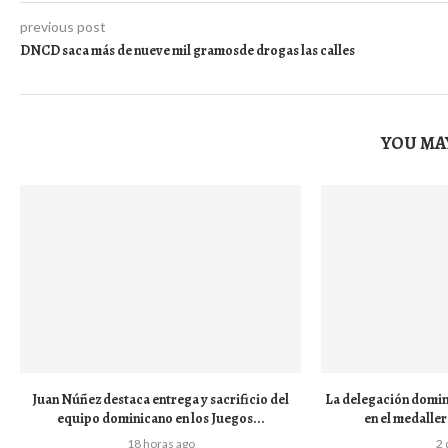
previous post
DNCD saca más de nueve mil gramosde drogas las calles
YOU MAY
Juan Núñez destaca entrega y sacrificio del
La delegación domin
equipo dominicano en los Juegos...
en el medaller
18 horas ago
2 