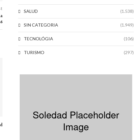
st
SALUD
(1.538)
la
26
SIN CATEGORIA
(1.949)
TECNOLÓGIA
(106)
TURISMO
(297)
ad