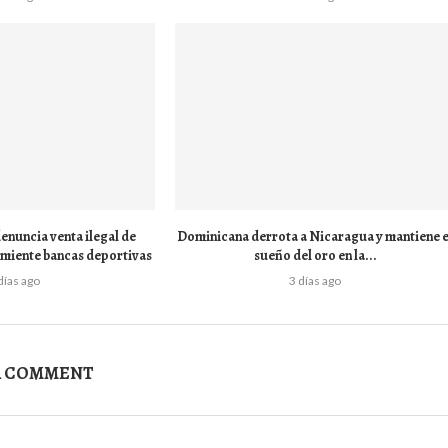
enuncia venta ilegal de
Dominicana derrota a Nicaragua y mantiene e
smiente bancas deportivas
sueño del oro en la...
días ago
3 días ago
A COMMENT