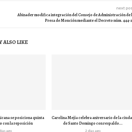
next po
Abinader modifica integración del Consejo de Administración de 
Presa de Monción mediante el Decreto núm. 444-
 ALSO LIKE
icana se posiciona quinta
Carolina Mejía celebra aniversario de la ciud
o con la reposición
de Santo Domingo con respaldo...
días ago
2 días ago