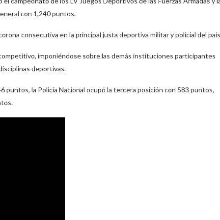
 el campeonato de los LV Juegos Deportivos de las Fuerzas Armadas y l
n general con 1,240 puntos.
na consecutiva en la principal justa deportiva militar y policial del país
 competitivo, imponiéndose sobre las demás instituciones participantes
isciplinas deportivas.
6 puntos, la Policía Nacional ocupó la tercera posición con 583 puntos,
ntos.