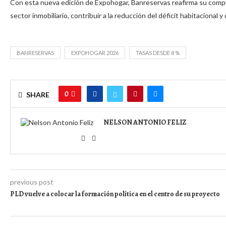
Con esta nueva edición de Expohogar, Banreservas reafirma su comprom
sector inmobiliario, contribuir a la reducción del déficit habitacional 
BANRESERVAS
EXPOHOGAR 2026
TASAS DESDE 8 %
0
SHARE
NELSON ANTONIO FELIZ
previous post
PLD vuelve a colocar la formación política en el centro de su proyecto