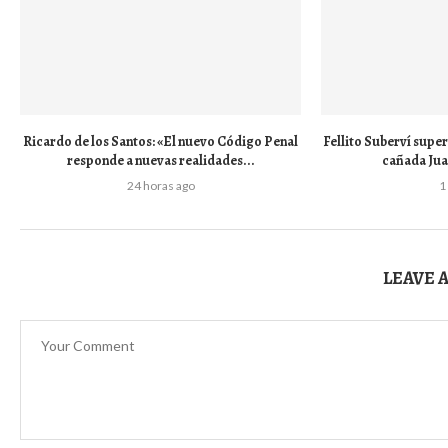
Ricardo de los Santos: «El nuevo Código Penal
Fellito Suberví super
responde a nuevas realidades...
cañada Juan
24 horas ago
1
LEAVE 