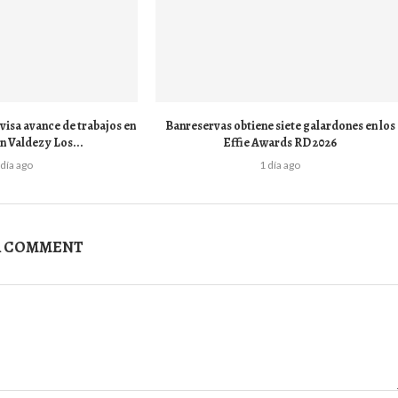
visa avance de trabajos en
Banreservas obtiene siete galardones en los
 Valdez y Los...
Effie Awards RD 2026
 día ago
1 día ago
A COMMENT