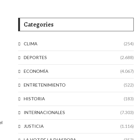
Categories
CLIMA
(254)
DEPORTES
(2.688)
ECONOMÍA
(4.067)
ENTRETENIMIENTO
(522)
HISTORIA
(183)
INTERNACIONALES
(7.303)
el
JUSTICIA
(1.116)
s
LA VOZ DE LA DIASPORA
(352)