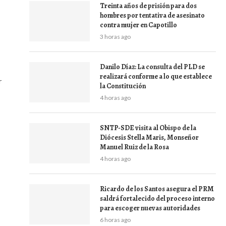
Treinta años de prisión para dos
hombres por tentativa de asesinato
contra mujer en Capotillo
3 horas ago
Danilo Díaz: La consulta del PLD se
realizará conforme a lo que establece
r
la Constitución
4 horas ago
SNTP-SDE visita al Obispo de la
Diócesis Stella Maris, Monseñor
Manuel Ruiz de la Rosa
4 horas ago
Ricardo de los Santos asegura el PRM
saldrá fortalecido del proceso interno
para escoger nuevas autoridades
6 horas ago