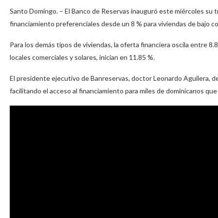
Santo Domingo. – El Banco de Reservas inauguró este miércoles su tr
financiamiento preferenciales desde un 8 % para viviendas de bajo cos
Para los demás tipos de viviendas, la oferta financiera oscila entre 8.
locales comerciales y solares, inician en 11.85 %.
El presidente ejecutivo de Banreservas, doctor Leonardo Aguilera, des
facilitando el acceso al financiamiento para miles de dominicanos que 