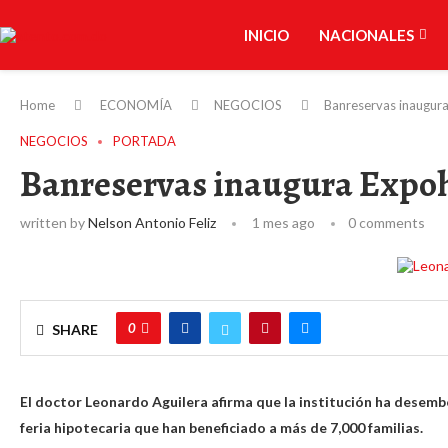
INICIO
NACIONALES
Home
ECONOMÍA
NEGOCIOS
Banreservas inaugur
NEGOCIOS
PORTADA
Banreservas inaugura Expoh
written by
Nelson Antonio Feliz
1 mes ago
0 comments
0
SHARE
El doctor Leonardo Aguilera afirma que la institución ha desemb
feria hipotecaria que han beneficiado a más de 7,000 familias.