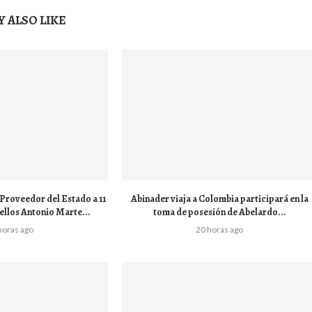
 ALSO LIKE
Proveedor del Estado a 11
Abinader viaja a Colombia participará en la
ellos Antonio Marte...
toma de posesión de Abelardo...
horas ago
20 horas ago