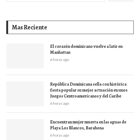
Mas Reciente
El corazón dominicano vuelve a latir en
Manhattan
6 horas ago
República Dominicana sella con histórica
fiesta popular su mejor actuación en unos
Juegos Centroamericanos y del Caribe
6 horas ago
Encuentran mujer muerta en las aguas de
Playa Los Blancos, Barahona
6 horas ago