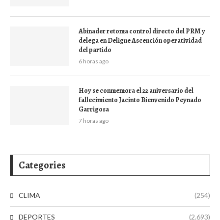
Abinader retoma control directo del PRM y
delega en Deligne Ascención operatividad
del partido
6 horas ago
Hoy se conmemora el 22 aniversario del
fallecimiento Jacinto Bienvenido Peynado
Garrigosa
7 horas ago
Categories
CLIMA
(254)
DEPORTES
(2.693)