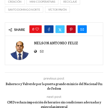
CREACIÓN
MINI COOPERATIVAS
RECICLAJE
SANTO DOMINGO NORTE
VÍCTOR PAVÓN
0
SHARE
NELSON ANTONIO FELIZ
previous post
Bahoruco y Valverde por la puerta grande en inicio del Nacional U12
de Fedom
next post
CMD rechaza imposición de horarios sin condiciones adecuadas y
exige plan integral