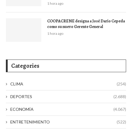
1 hora ago
COOPACRENE designa a José Darío Cepeda
como su nuevo Gerente General
1 hora ago
Categories
CLIMA
(254)
DEPORTES
(2.688)
ECONOMÍA
(4.067)
ENTRETENIMIENTO
(522)