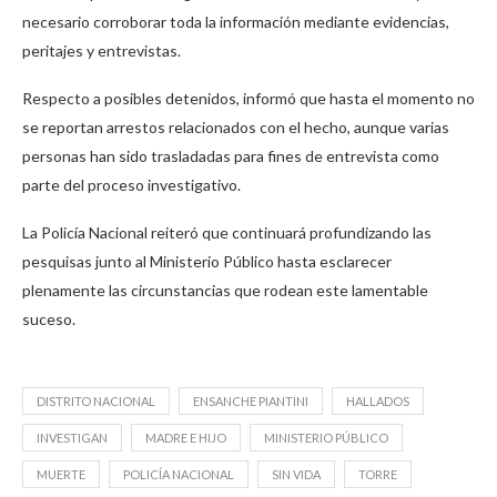
necesario corroborar toda la información mediante evidencias,
peritajes y entrevistas.
Respecto a posibles detenidos, informó que hasta el momento no
se reportan arrestos relacionados con el hecho, aunque varias
personas han sido trasladadas para fines de entrevista como
parte del proceso investigativo.
La Policía Nacional reiteró que continuará profundizando las
pesquisas junto al Ministerio Público hasta esclarecer
plenamente las circunstancias que rodean este lamentable
suceso.
DISTRITO NACIONAL
ENSANCHE PIANTINI
HALLADOS
INVESTIGAN
MADRE E HIJO
MINISTERIO PÚBLICO
MUERTE
POLICÍA NACIONAL
SIN VIDA
TORRE