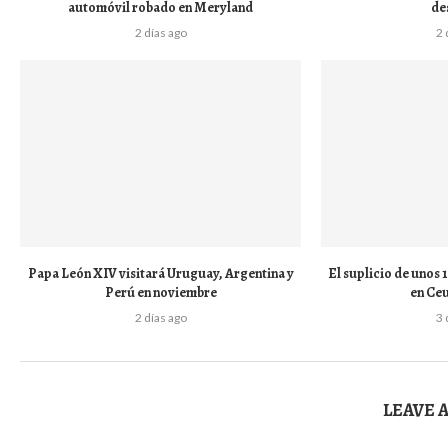
automóvil robado en Meryland
de
2 días ago
2 
Papa León XIV visitará Uruguay, Argentina y
El suplicio de unos
Perú en noviembre
en Ceu
2 días ago
3 
LEAVE 