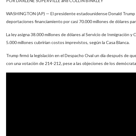
POR DARLENE SUPERVILLE and COLLIN BINKLEY
WASHINGTON (AP) — El presidente estadounidense Donald Trump pro
deportaciones financiamiento por casi 70.000 millones de dólares para
La ley asigna 38.000 millones de dólares al Servicio de Inmigración y 
5.000 millones cubrirían costos imprevistos, según la Casa Blanca.
Trump firmó la legislación en el Despacho Oval un día después de qu
con una votación de 214-212, pese a las objeciones de los demócrata