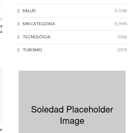
SALUD
(1.538)
st
SIN CATEGORIA
(1.949)
as
as
TECNOLÓGIA
(106)
TURISMO
(297)
de