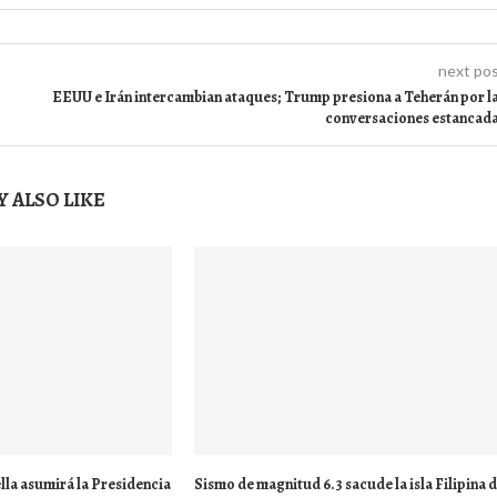
next po
EEUU e Irán intercambian ataques; Trump presiona a Teherán por l
conversaciones estancad
 ALSO LIKE
lla asumirá la Presidencia
Sismo de magnitud 6.3 sacude la isla Filipina 