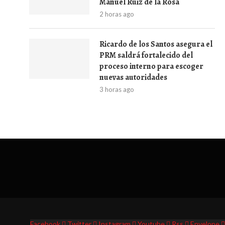
Manuel Ruiz de la Rosa
2 horas ago
Ricardo de los Santos asegura el
PRM saldrá fortalecido del
proceso interno para escoger
nuevas autoridades
3 horas ago
Facebook
Twitter
Instagram
Youtube
Rss
Envelope