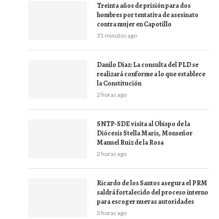
Treinta años de prisión para dos
hombres por tentativa de asesinato
contra mujer en Capotillo
35 minutos ago
Danilo Díaz: La consulta del PLD se
realizará conforme a lo que establece
la Constitución
2 horas ago
SNTP-SDE visita al Obispo de la
Diócesis Stella Maris, Monseñor
Manuel Ruiz de la Rosa
2 horas ago
Ricardo de los Santos asegura el PRM
saldrá fortalecido del proceso interno
para escoger nuevas autoridades
3 horas ago