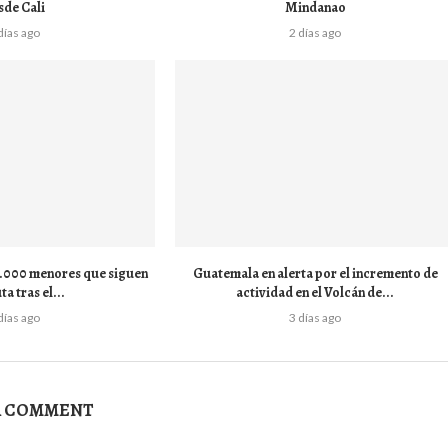
sde Cali
Mindanao
días ago
2 días ago
 1.000 menores que siguen
Guatemala en alerta por el incremento de
ta tras el...
actividad en el Volcán de...
días ago
3 días ago
A COMMENT