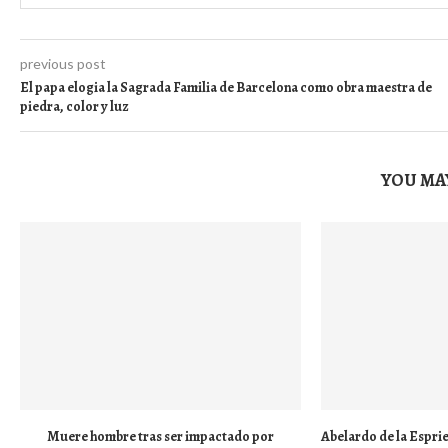
previous post
El papa elogia la Sagrada Familia de Barcelona como obra maestra de
piedra, color y luz
YOU MAY
Muere hombre tras ser impactado por
Abelardo de la Esprie