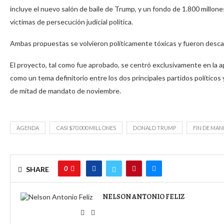
incluye el nuevo salón de baile de Trump, y un fondo de 1.800 millon
víctimas de persecución judicial política.
Ambas propuestas se volvieron políticamente tóxicas y fueron desca
El proyecto, tal como fue aprobado, se centró exclusivamente en la ap
como un tema definitorio entre los dos principales partidos políticos y
de mitad de mandato de noviembre.
AGENDA
CASI $70.000 MILLONES
DONALD TRUMP
FIN DE MA
0
SHARE
NELSON ANTONIO FELIZ