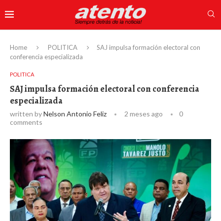
Home
POLITICA
SAJ impulsa formación electoral con
conferencia especializada
POLITICA
SAJ impulsa formación electoral con conferencia
especializada
written by
Nelson Antonio Feliz
2 meses ago
0
comments