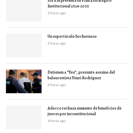
SIPEN presenta su Plan Estratégico
Institucional 2026-2030
3 horas ago
Un espectáculo bochornoso
3 horas ago
Detienen a “Yeo”, presunto asesino del
baloncestista Yeuri Rodríguez
3 horas ago
Adocco rechaza aumento de beneficios de
jueces por inconstitucional
4 horas ago