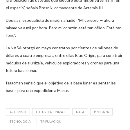
la tripulación de ustedes que ejecute esta misión Artemis III en
el espacio”, señaló Bresnik, comandante de Artemis III.
Douglas, especialista de misión, añadió: “Mi cerebro — ahora
mismo va a mil por hora. Pero mi corazón está tan cálido. Está tan
lleno”.
La NASA otorgó en mayo contratos por cientos de millones de
dólares a cuatro empresas, entre ellas Blue Origin, para construir
módulos de alunizaje, vehículos exploradores y drones para una
futura base lunar.
Isaacman señaló que el objetivo de la base lunar es sentar las
bases para una expedición a Marte.
ARTEMIS III
FUTURO ALUNIZAJE
NASA
PROBARÁ
TECNOLOGÍA
TRIPULACIÓN