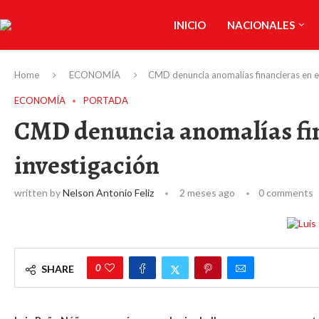
INICIO
NACIONALES
Home
ECONOMÍA
CMD denuncia anomalías financieras en el 
ECONOMÍA
PORTADA
CMD denuncia anomalías fina
investigación
written by
Nelson Antonio Feliz
2 meses ago
0 comments
0
SHARE