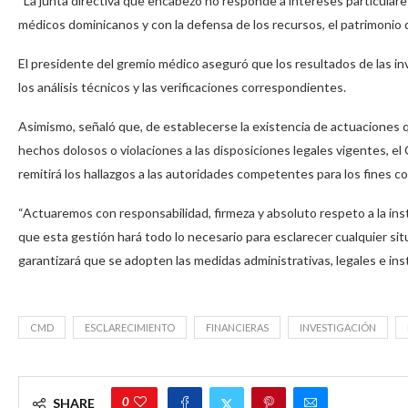
“La junta directiva que encabezo no responde a intereses particulare
médicos dominicanos y con la defensa de los recursos, el patrimonio de
El presidente del gremio médico aseguró que los resultados de las 
los análisis técnicos y las verificaciones correspondientes.
Asimismo, señaló que, de establecerse la existencia de actuaciones 
hechos dolosos o violaciones a las disposiciones legales vigentes, e
remitirá los hallazgos a las autoridades competentes para los fines 
“Actuaremos con responsabilidad, firmeza y absoluto respeto a la in
que esta gestión hará todo lo necesario para esclarecer cualquier si
garantizará que se adopten las medidas administrativas, legales e in
CMD
ESCLARECIMIENTO
FINANCIERAS
INVESTIGACIÓN
0
SHARE