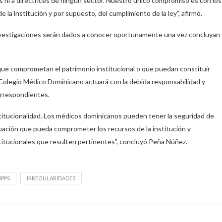
s ni a directrices de ningún sector. Nuestro único compromiso es con los
 la institución y por supuesto, del cumplimiento de la ley”, afirmó.
investigaciones serán dados a conocer oportunamente una vez concluyan
que comprometan el patrimonio institucional o que puedan constituir
l Colegio Médico Dominicano actuará con la debida responsabilidad y
correspondientes.
stitucionalidad. Los médicos dominicanos pueden tener la seguridad de
tuación que pueda comprometer los recursos de la institución y
stitucionales que resulten pertinentes”, concluyó Peña Núñez.
IPPS
IRREGULARIDADES