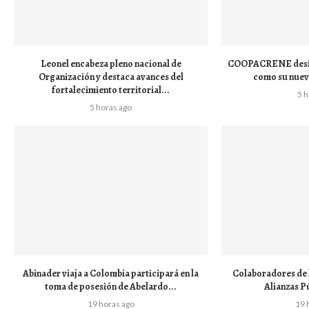
Leonel encabeza pleno nacional de
COOPACRENE desig
Organización y destaca avances del
como su nuev
fortalecimiento territorial...
5 
5 horas ago
Abinader viaja a Colombia participará en la
Colaboradores de 
toma de posesión de Abelardo...
Alianzas P
19 horas ago
19 