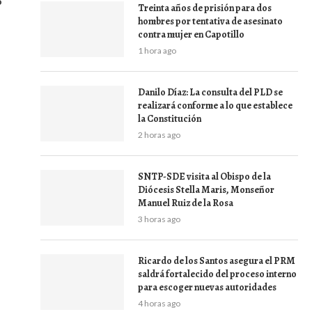
o
Treinta años de prisión para dos
hombres por tentativa de asesinato
contra mujer en Capotillo
1 hora ago
Danilo Díaz: La consulta del PLD se
realizará conforme a lo que establece
la Constitución
2 horas ago
SNTP-SDE visita al Obispo de la
Diócesis Stella Maris, Monseñor
Manuel Ruiz de la Rosa
3 horas ago
Ricardo de los Santos asegura el PRM
saldrá fortalecido del proceso interno
para escoger nuevas autoridades
4 horas ago