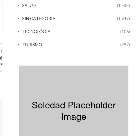
SALUD
(1.538)
SIN CATEGORIA
(1.949)
TECNOLÓGIA
(106)
TURISMO
(297)
st
al
tz