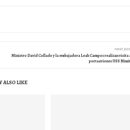
next po
Ministro David Collado y la embajadora Leah Campos realizan visita 
portaaviones USS Nimi
 ALSO LIKE