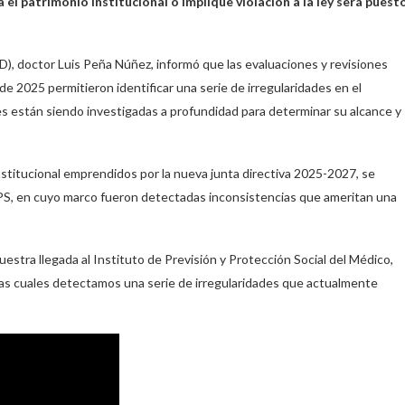
l patrimonio institucional o implique violación a la ley será puest
, doctor Luis Peña Núñez, informó que las evaluaciones y revisiones
e 2025 permitieron identificar una serie de irregularidades en el
les están siendo investigadas a profundidad para determinar su alcance y
stitucional emprendidos por la nueva junta directiva 2025-2027, se
 IPPS, en cuyo marco fueron detectadas inconsistencias que ameritan una
estra llegada al Instituto de Previsión y Protección Social del Médico,
las cuales detectamos una serie de irregularidades que actualmente