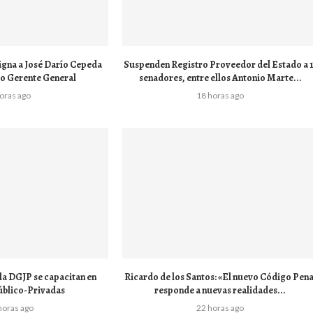
na a José Darío Cepeda
Suspenden Registro Proveedor del Estado a 1
o Gerente General
senadores, entre ellos Antonio Marte...
horas ago
18 horas ago
la DGJP se capacitan en
Ricardo de los Santos: «El nuevo Código Pena
úblico-Privadas
responde a nuevas realidades...
horas ago
22 horas ago