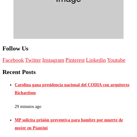
Follow Us
Facebook
Twitter
Instagram
Pinterest
Linkedin
Youtube
Recent Posts
Carolina gana presidencia nacional del CODIA con arquitecto
Richardson
29 minutos ago
MP solicita prisión preventiva para hombre por muerte de
mujer en Piantini