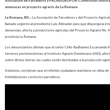
Asociación de Parceleros y PROAAGROPOR-CUMAYASA solicitan i
amenazas en proyecto agrario de La Romana
La Romana, RD.-.
La Asociación de Parceleros y del Proyecto Agr
llamado urgente al presidente Luis Abinader para que disponga la in
denuncian, afecta a productores agrícolas del Proyecto Agrario No. 47
provincia La Romana.
Los denunciantes afirman que el señor Cirilo Radhames Escarramán M
terrenos pertenecientes al Instituto Agrario Dominicano (IAD), afe
sobre dichas tierras, las cuales están destinadas a la producción agríc
Asimismo, sostienen que el referido ciudadano mantiene un clima de
intimidaciones contra los parceleros.