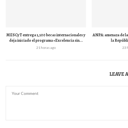
MESCyT entrega 1,500 becas internacionales y
ANPA: amenaza de la 
deja iniciado el programa «Excelencia sin...
la Repúbl
21 horas ago
23 
LEAVE 