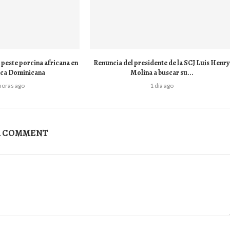
peste porcina africana en
Renuncia del presidente de la SCJ Luis Henr
ica Dominicana
Molina a buscar su...
horas ago
1 día ago
A COMMENT