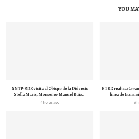
YOU MAY
SNTP-SDE visita al Obispo de la Diócesis
ETED realizará man
Stella Maris, Monseñor Manuel Ruiz...
línea de transmi
4 horas ago
6 