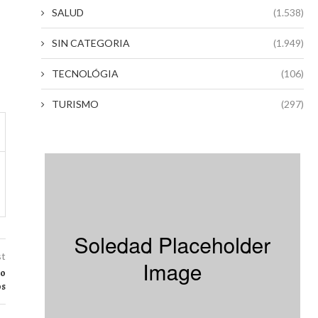
SALUD
(1.538)
SIN CATEGORIA
(1.949)
TECNOLÓGIA
(106)
TURISMO
(297)
st
to
os