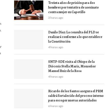
Treinta años de prisión para dos
hombres por tentativa de asesinato
contra mujer en Capotillo
3 horas ago
n
,
Danilo Díaz: La consulta del PLD se
realizará conforme a lo que establece
la Constitución
r
4 horas ago
n
SNTP-SDE visita al Obispo de la
Diócesis Stella Maris, Monseñor
Manuel Ruiz de la Rosa
4 horas ago
Ricardo de los Santos asegura el PRM
saldrá fortalecido del proceso interno
para escoger nuevas autoridades
6 horas ago