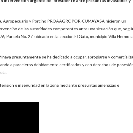
ntervención urgente del presidente ante presuntas invasiones y
ícola, Agropecuario y Porcino PROAAGROPOR-CUMAYASA hicieron un
tervención de las autoridades competentes ante una situación que, segú
6, Parcela No. 27, ubicado en la sección El Gato, municipio Villa Hermosa
inaya presuntamente se ha dedicado a ocupar, apropiarse y comercializa
ctando a parceleros debidamente certificados y con derechos de posesió
ola.
 tensión e inseguridad en la zona mediante presuntas amenazas e