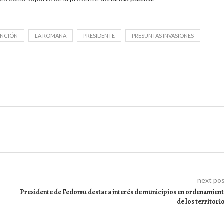
ENCIÓN
LA ROMANA
PRESIDENTE
PRESUNTAS INVASIONES
next po
Presidente de Fedomu destaca interés de municipios en ordenamien
de los territori