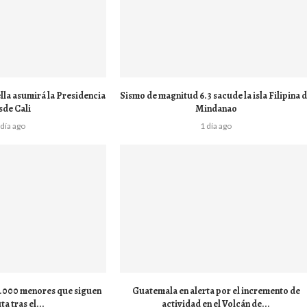
lla asumirá la Presidencia
Sismo de magnitud 6.3 sacude la isla Filipina 
sde Cali
Mindanao
 día ago
1 día ago
 1.000 menores que siguen
Guatemala en alerta por el incremento de
ta tras el...
actividad en el Volcán de...