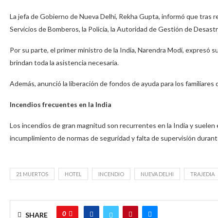
La jefa de Gobierno de Nueva Delhi, Rekha Gupta, informó que tras rec
Servicios de Bomberos, la Policía, la Autoridad de Gestión de Desastr
Por su parte, el primer ministro de la India, Narendra Modi, expresó s
brindan toda la asistencia necesaria.
Además, anunció la liberación de fondos de ayuda para los familiares d
Incendios frecuentes en la India
Los incendios de gran magnitud son recurrentes en la India y suelen e
incumplimiento de normas de seguridad y falta de supervisión durante
21 MUERTOS
HOTEL
INCENDIO
NUEVA DELHI
TRAJEDIA
0
SHARE