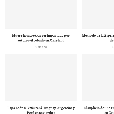
Muere hombre tras ser impactado por
Abelardo de la Esprie
automóvil robado en Meryland
de
1 día ago
1
Papa León XIV visitará Uruguay, Argentina y
El suplicio de unos
Perú en noviembre
en Ceu