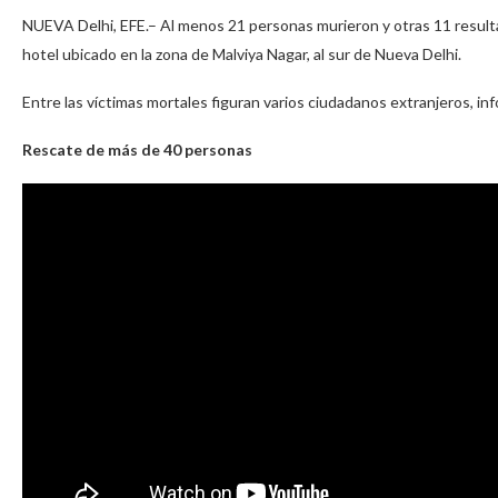
NUEVA Delhi, EFE.– Al menos 21 personas murieron y otras 11 resulta
hotel ubicado en la zona de Malviya Nagar, al sur de Nueva Delhi.
Entre las víctimas mortales figuran varios ciudadanos extranjeros, inf
Rescate de más de 40 personas