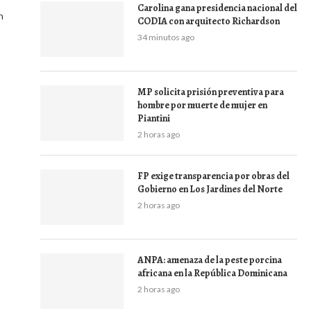
Carolina gana presidencia nacional del
n
CODIA con arquitecto Richardson
34 minutos ago
MP solicita prisión preventiva para
hombre por muerte de mujer en
Piantini
2 horas ago
FP exige transparencia por obras del
Gobierno en Los Jardines del Norte
2 horas ago
ANPA: amenaza de la peste porcina
africana en la República Dominicana
2 horas ago