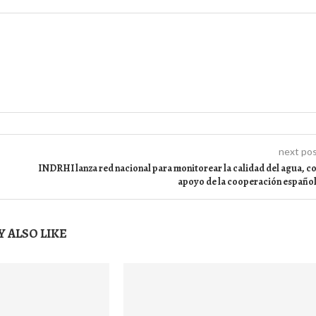
next po
INDRHI lanza red nacional para monitorear la calidad del agua, c
apoyo de la cooperación españo
 ALSO LIKE