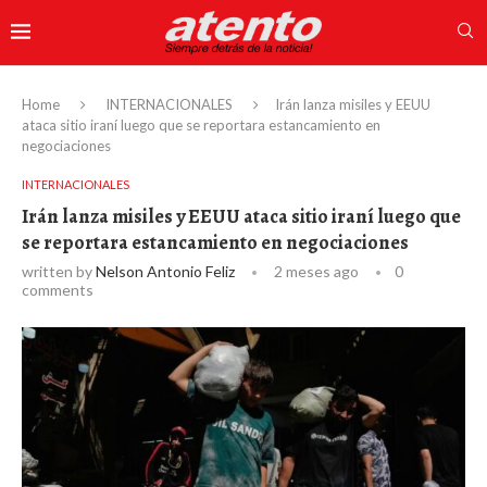
Home
INTERNACIONALES
Irán lanza misiles y EEUU
ataca sitio iraní luego que se reportara estancamiento en
negociaciones
INTERNACIONALES
Irán lanza misiles y EEUU ataca sitio iraní luego que
se reportara estancamiento en negociaciones
written by
Nelson Antonio Feliz
2 meses ago
0
comments