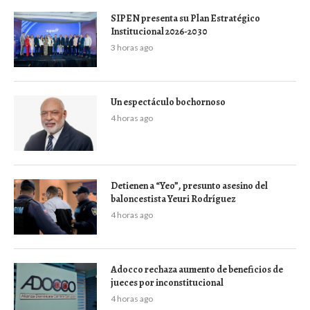
SIPEN presenta su Plan Estratégico
Institucional 2026-2030
3 horas ago
Un espectáculo bochornoso
4 horas ago
Detienen a “Yeo”, presunto asesino del
baloncestista Yeuri Rodríguez
4 horas ago
Adocco rechaza aumento de beneficios de
jueces por inconstitucional
4 horas ago