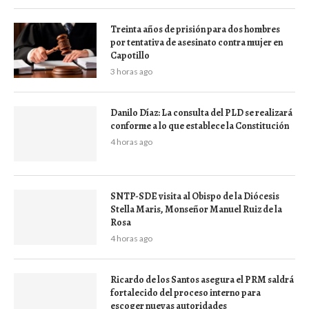
Treinta años de prisión para dos hombres
por tentativa de asesinato contra mujer en
Capotillo
3 horas ago
Danilo Díaz: La consulta del PLD se realizará
conforme a lo que establece la Constitución
4 horas ago
SNTP-SDE visita al Obispo de la Diócesis
Stella Maris, Monseñor Manuel Ruiz de la
Rosa
4 horas ago
Ricardo de los Santos asegura el PRM saldrá
fortalecido del proceso interno para
escoger nuevas autoridades