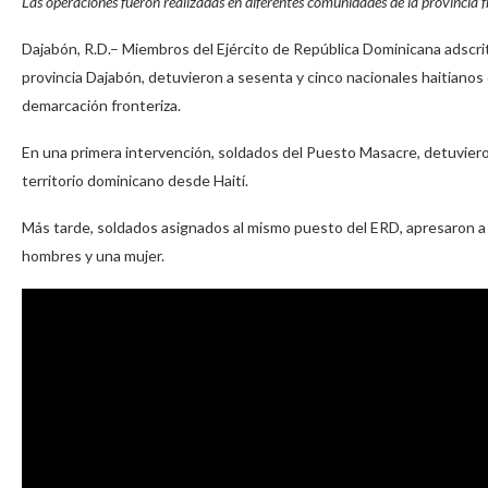
Las operaciones fueron realizadas en diferentes comunidades de la provincia f
Dajabón, R.D.– Miembros del Ejército de República Dominicana adscrito
provincia Dajabón, detuvieron a sesenta y cinco nacionales haitianos 
demarcación fronteriza.
En una primera intervención, soldados del Puesto Masacre, detuvier
territorio dominicano desde Haití.
Más tarde, soldados asignados al mismo puesto del ERD, apresaron a
hombres y una mujer.