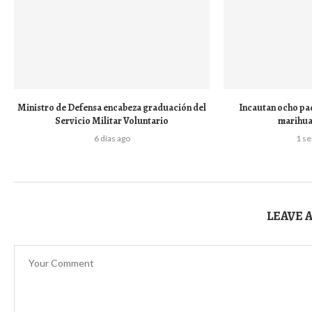
Ministro de Defensa encabeza graduación del
Incautan ocho paq
Servicio Militar Voluntario
marihua
6 días ago
1 s
LEAVE 