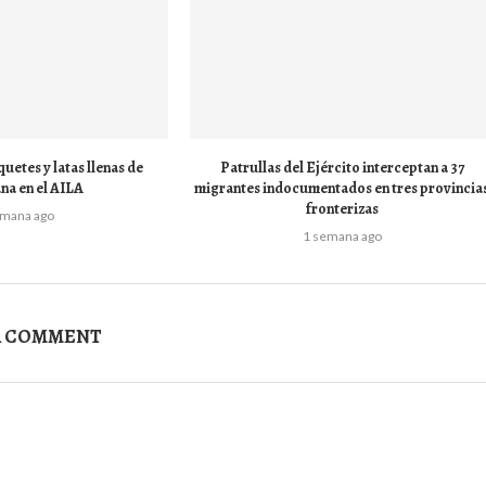
uetes y latas llenas de
Patrullas del Ejército interceptan a 37
na en el AILA
migrantes indocumentados en tres provincia
fronterizas
emana ago
1 semana ago
A COMMENT