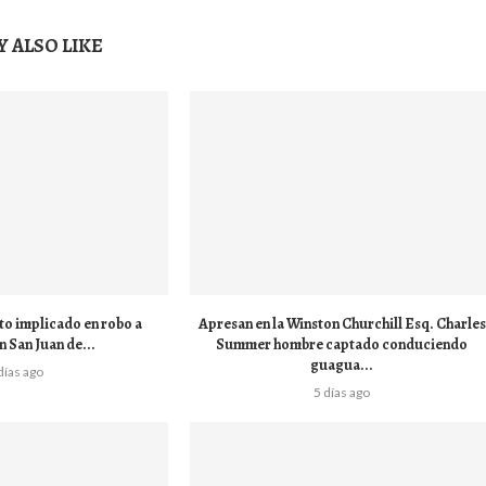
 ALSO LIKE
to implicado en robo a
Apresan en la Winston Churchill Esq. Charles
n San Juan de...
Summer hombre captado conduciendo
guagua...
días ago
5 días ago