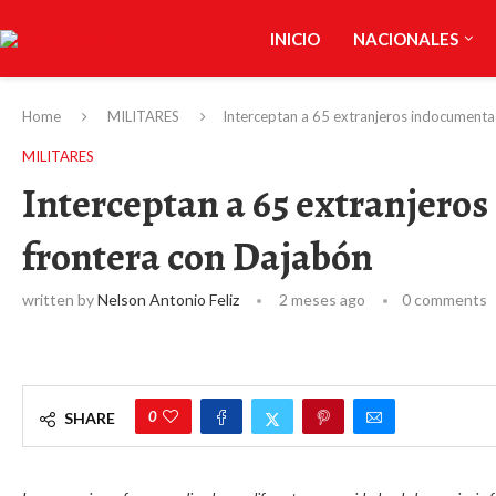
INICIO
NACIONALES
Home
MILITARES
Interceptan a 65 extranjeros indocumenta
MILITARES
Interceptan a 65 extranjero
frontera con Dajabón
written by
Nelson Antonio Feliz
2 meses ago
0 comments
0
SHARE