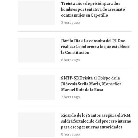
Treinta años de prisión para dos
hombres por tentativa de asesinato
contra mujer en Capotillo
5 horas ago
Danilo Díaz: La consulta del PLD se
realizará conforme a lo que establece
la Constitución
6 horas ago
SNTP-SDE visita al Obispo de la
Diócesis Stella Maris, Monseñor
Manuel Ruiz de la Rosa
7 horas ago
Ricardo de los Santos asegura el PRM
saldrá fortalecido del proceso interno
para escoger nuevas autoridades
8 horas ago