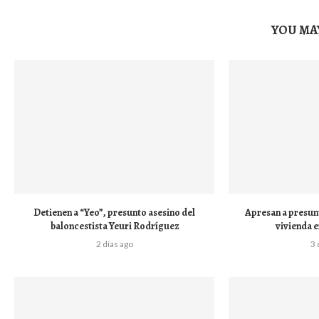
YOU MAY
Detienen a “Yeo”, presunto asesino del
Apresan a presun
baloncestista Yeuri Rodríguez
vivienda e
2 días ago
3 