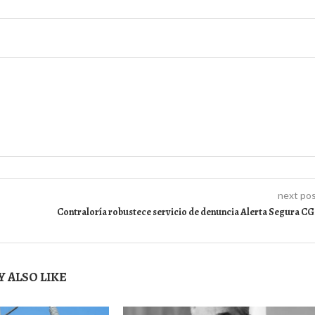
next po
Contraloría robustece servicio de denuncia Alerta Segura C
 ALSO LIKE