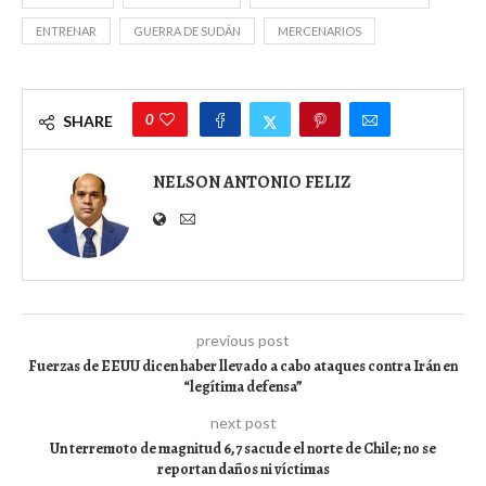
ENTRENAR
GUERRA DE SUDÁN
MERCENARIOS
0
SHARE
NELSON ANTONIO FELIZ
previous post
Fuerzas de EEUU dicen haber llevado a cabo ataques contra Irán en
“legítima defensa”
next post
Un terremoto de magnitud 6,7 sacude el norte de Chile; no se
reportan daños ni víctimas