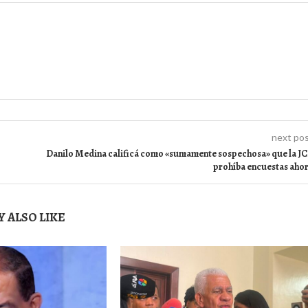
next po
Danilo Medina calificá como «sumamente sospechosa» que la J
prohíba encuestas aho
 ALSO LIKE