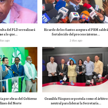
ulta del PLD se realizará
Ricardo de los Santos asegura el PRM saldr
e a lo que...
fortalecido del proceso interno...
días ago
2 días ago
ia por obras del Gobierno
Geanilda Vásquez se postula como el árbitro
dines del Norte
neutral para liderar la Secretaría...