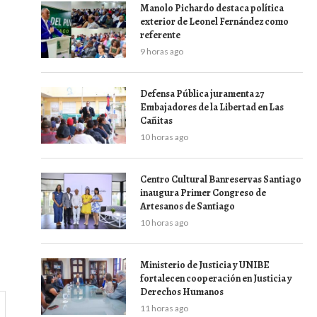
Manolo Pichardo destaca política
exterior de Leonel Fernández como
referente
9 horas ago
Defensa Pública juramenta 27
Embajadores de la Libertad en Las
Cañitas
10 horas ago
Centro Cultural Banreservas Santiago
inaugura Primer Congreso de
Artesanos de Santiago
10 horas ago
Ministerio de Justicia y UNIBE
fortalecen cooperación en Justicia y
Derechos Humanos
11 horas ago