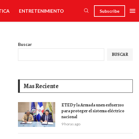
TICA
ENTRETENIMIENTO
Subscribe
Buscar
BUSCAR
Mas Reciente
ETED y la Armada unen esfuerzos
para proteger el sistema eléctrico
nacional
9 horas ago