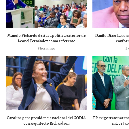
Manolo Pichardo destaca política exterior de
Danilo Díaz: La cons
Leonel Fernández como referente
conform
9 horas ago
2 
Carolina gana presidencia nacional del CODIA
FP exige transparenc
con arquitecto Richardson
en Los Jar