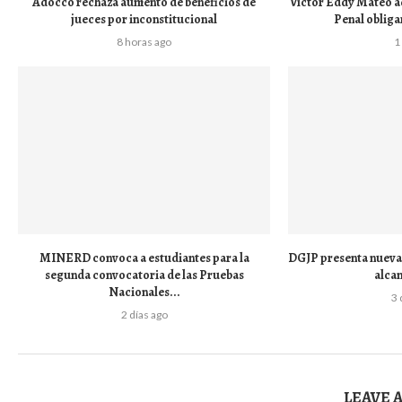
Adocco rechaza aumento de beneficios de
Víctor Eddy Mateo a
jueces por inconstitucional
Penal obligar
8 horas ago
1
MINERD convoca a estudiantes para la
DGJP presenta nueva 
segunda convocatoria de las Pruebas
alca
Nacionales...
3 
2 días ago
LEAVE 