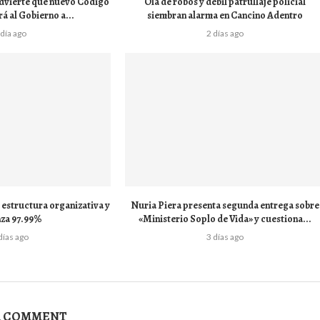
dvierte que nuevo Código
Ola de robos y débil patrullaje policial
á al Gobierno a...
siembran alarma en Cancino Adentro
 día ago
2 días ago
estructura organizativa y
Nuria Piera presenta segunda entrega sobre
nza 97.99%
«Ministerio Soplo de Vida» y cuestiona...
días ago
3 días ago
A COMMENT