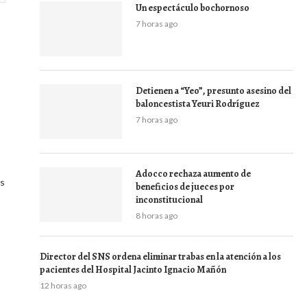
Un espectáculo bochornoso
7 horas ago
Detienen a “Yeo”, presunto asesino del
baloncestista Yeuri Rodríguez
7 horas ago
Adocco rechaza aumento de
os
beneficios de jueces por
inconstitucional
8 horas ago
Director del SNS ordena eliminar trabas en la atención a los
pacientes del Hospital Jacinto Ignacio Mañón
12 horas ago