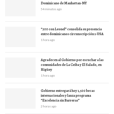
Dominicano de Manhattan-NY
54 minutos ago
“300 con Leonel” consolida su presencia
entre dominicanos circunscripción 1-USA
1 hora ago
Agradecen al Gobierno por escuchar a las
comunidades de La Ceiba y El Salado, en
Higüey
1 hora ago
Gobierno entregará hoy 1,500 becas
internacionales y lanza programa
“Excelencia sin Barreras”
2 horas ago