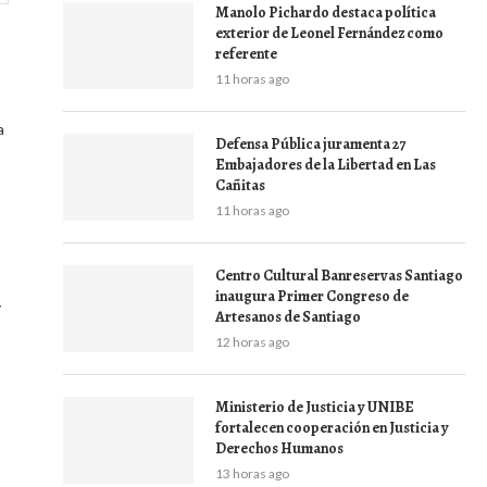
Manolo Pichardo destaca política
exterior de Leonel Fernández como
referente
11 horas ago
a
Defensa Pública juramenta 27
Embajadores de la Libertad en Las
Cañitas
11 horas ago
Centro Cultural Banreservas Santiago
inaugura Primer Congreso de
y
Artesanos de Santiago
12 horas ago
Ministerio de Justicia y UNIBE
fortalecen cooperación en Justicia y
Derechos Humanos
13 horas ago