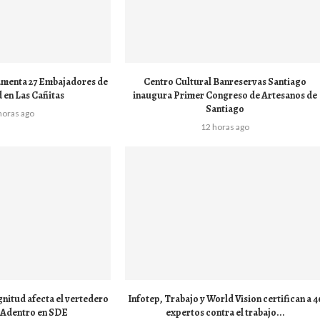
amenta 27 Embajadores de
Centro Cultural Banreservas Santiago
d en Las Cañitas
inaugura Primer Congreso de Artesanos de
Santiago
horas ago
12 horas ago
nitud afecta el vertedero
Infotep, Trabajo y World Vision certifican a 4
 Adentro en SDE
expertos contra el trabajo...