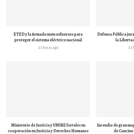
ETED y la Armada unen esfuerzos para
Defensa Pública jur
proteger el sistema eléctrico nacional
la Liberta
11 horas ago
11 
Ministerio de Justicia y UNIBE fortalecen
Incendio de gran mag
cooperación en Justicia y Derechos Humanos
de Cancino