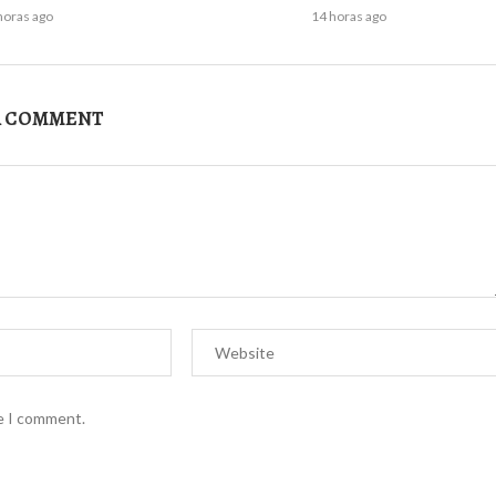
horas ago
14 horas ago
A COMMENT
me I comment.