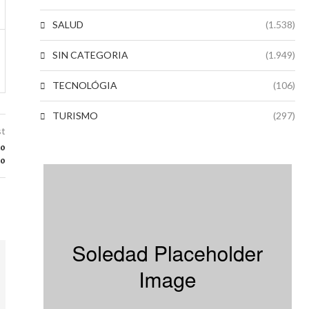
SALUD
(1.538)
SIN CATEGORIA
(1.949)
TECNOLÓGIA
(106)
TURISMO
(297)
st
no
ño