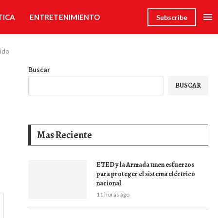
TICA
ENTRETENIMIENTO
Subscribe
nido
Buscar
BUSCAR
Mas Reciente
ETED y la Armada unen esfuerzos
para proteger el sistema eléctrico
nacional
11 horas ago