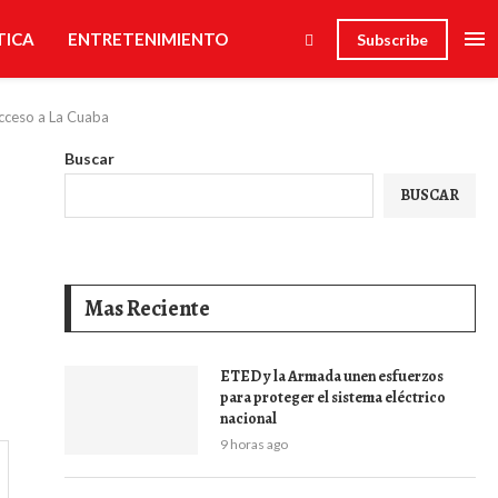
TICA
ENTRETENIMIENTO
Subscribe
acceso a La Cuaba
Buscar
BUSCAR
Mas Reciente
ETED y la Armada unen esfuerzos
para proteger el sistema eléctrico
nacional
9 horas ago