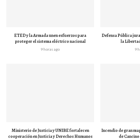
ETED y la Armada unen esfuerzos para
Defensa Pública jur
proteger el sistema eléctrico nacional
la Liberta
9 horas ago
9 
Ministerio de Justicia y UNIBE fortalecen
Incendio de gran mag
cooperación en Justicia y Derechos Humanos
de Cancino