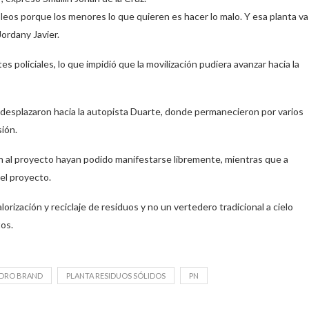
leos porque los menores lo que quieren es hacer lo malo. Y esa planta va
Jordany Javier.
policiales, lo que impidió que la movilización pudiera avanzar hacia la
desplazaron hacia la autopista Duarte, donde permanecieron por varios
ión.
n al proyecto hayan podido manifestarse libremente, mientras que a
 el proyecto.
rización y reciclaje de residuos y no un vertedero tradicional a cielo
os.
DRO BRAND
PLANTA RESIDUOS SÓLIDOS
PN