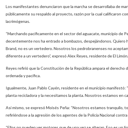
Los manifestantes denunciaron que la marcha se desarrollaba de man
públicamente su respaldo al proyecto, razón por la cual calificaron c
lacrimógenas.
“Marchando pacíficamente en el sector del aguacate, municipio de 
decentemente nos ha entrado a bombazos, despejándonos. Quiero ha
Brand, no es un vertedero. Nosotros los pedrobranenses no aceptamo
diferente a un vertedero”, expresó Alex Reyes, residente de El Limón
Reyes refirió que la Constitución de la República ampara el derecho
ordenada y pacífica.
Igualmente, Juan Pablo Cayén, residente en el municipio manifestó
planta recicladora y la necesitamos la planta. Nosotros estamos en cal
Así mismo, se expresó Moisés Peña: “Nosotros estamos tranquilo, todo
refiriéndose a la agresión de los agentes de la Policía Nacional contr
“Ellos no pueden ver motores que de una vez se alteran. Eso es un lío”