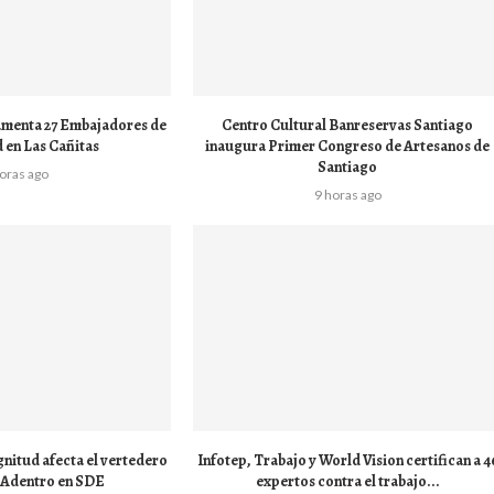
amenta 27 Embajadores de
Centro Cultural Banreservas Santiago
d en Las Cañitas
inaugura Primer Congreso de Artesanos de
Santiago
horas ago
9 horas ago
nitud afecta el vertedero
Infotep, Trabajo y World Vision certifican a 4
 Adentro en SDE
expertos contra el trabajo...