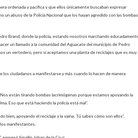
era ordenada y pacífica y que ellos únicamente buscaban expresar
omo un abuso de la Policía Nacional que los hayan agredido con las bombas
Pedro Brand, donde la policía, estando nosotros marchando educadament
cer un llamado a la comunidad del Aguacate del municipio de Pedro
s un vertedero, pero sí aceptamos una planta de reciclajes que es muy
.
 de los ciudadanos a manifestarse y más cuando lo hacen de manera
: “Nos están tirando bombas lacrimógenas porque estamos apoyando la
ma. Eso que está haciendo la policía está mal”.
 bien, apoyando el reciclaje y la vaina. Tú sabes cómo son ellos”,
a los manifestantes.
, expresó Smailin Johan de la Cruz.