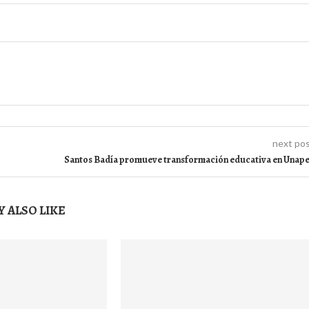
next po
Santos Badía promueve transformación educativa en Unap
 ALSO LIKE