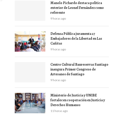
Manolo Pichardo destaca política
exterior de Leonel Fernández como
referente
9 horas ago
Defensa Pública juramenta 27
Embajadores de la Libertad en Las
Cañitas
9 horas ago
Centro Cultural Banreservas Santiago
inaugura Primer Congreso de
Artesanos de Santiago
9 horas ago
Ministerio de Justicia y UNIBE
fortalecen cooperación en Justicia y
Derechos Humanos
11 horas ago