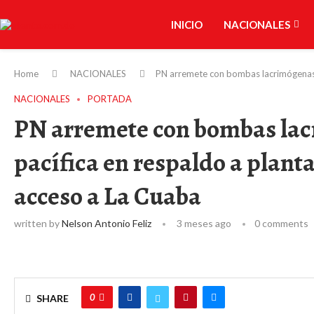
INICIO
NACIONALES
Home
NACIONALES
PN arremete con bombas lacrimógenas c
NACIONALES
PORTADA
PN arremete con bombas la
pacífica en respaldo a planta
acceso a La Cuaba
written by
Nelson Antonio Feliz
3 meses ago
0 comments
0
SHARE