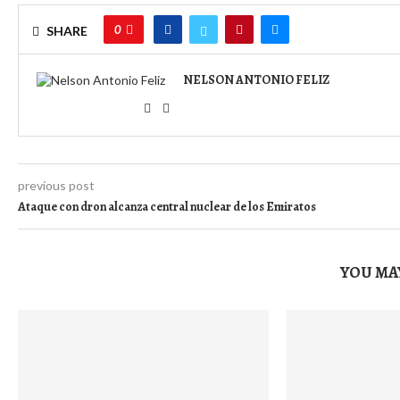
0
SHARE
NELSON ANTONIO FELIZ
previous post
Ataque con dron alcanza central nuclear de los Emiratos
YOU MAY