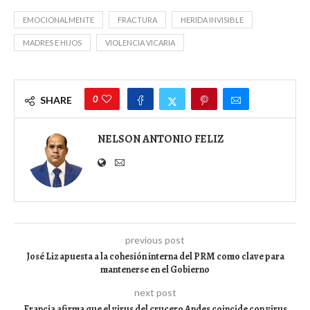
EMOCIONALMENTE
FRACTURA
HERIDA INVISIBLE
MADRES E HIJOS
VIOLENCIA VICARIA
0
SHARE
NELSON ANTONIO FELIZ
previous post
José Liz apuesta a la cohesión interna del PRM como clave para
mantenerse en el Gobierno
next post
Francia afirma que el virus del crucero Andes coincide con virus