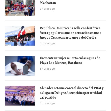
Manhattan
5 horas ago
República Dominicana sella con histórica
fiesta popular su mejor actuación en unos
Juegos Centroamericanos y del Caribe
6 horas ago
Encuentran mujer muerta en las aguas de
Playa Los Blancos, Barahona
6 horas ago
Abinader retoma control directo del PRM y
delega en Deligne Ascención operatividad
del partido
6 horas ago