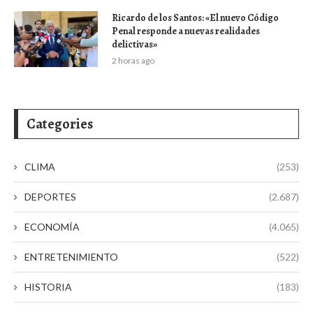
Ricardo de los Santos: «El nuevo Código
Penal responde a nuevas realidades
delictivas»
2 horas ago
Categories
CLIMA
(253)
DEPORTES
(2.687)
ECONOMÍA
(4.065)
ENTRETENIMIENTO
(522)
HISTORIA
(183)