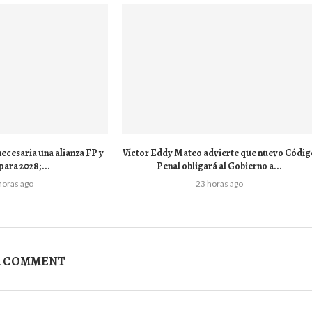
ecesaria una alianza FP y
Víctor Eddy Mateo advierte que nuevo Códig
para 2028;...
Penal obligará al Gobierno a...
horas ago
23 horas ago
A COMMENT