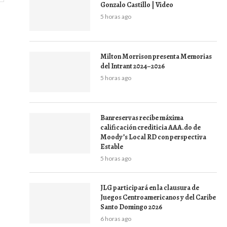
Gonzalo Castillo | Video
5 horas ago
Milton Morrison presenta Memorias
del Intrant 2024–2026
5 horas ago
Banreservas recibe máxima
calificación crediticia AAA.do de
Moody’s Local RD con perspectiva
Estable
5 horas ago
JLG participará en la clausura de
Juegos Centroamericanos y del Caribe
Santo Domingo 2026
6 horas ago