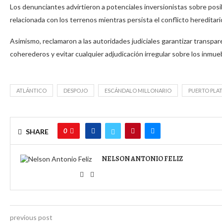
Los denunciantes advirtieron a potenciales inversionistas sobre posi
relacionada con los terrenos mientras persista el conflicto hereditari
Asimismo, reclamaron a las autoridades judiciales garantizar transpa
coherederos y evitar cualquier adjudicación irregular sobre los inmuebl
ATLÁNTICO
DESPOJO
ESCÁNDALO MILLONARIO
PUERTO PLA
0
SHARE
NELSON ANTONIO FELIZ
previous post