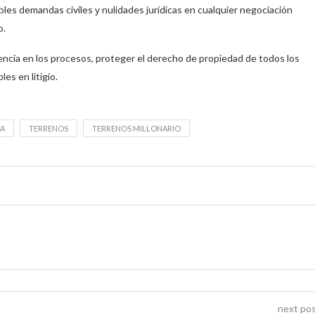
bles demandas civiles у nulidades jurídicas en cualquier negociación
o.
rencia en los procesos, proteger el derecho de propiedad de todos los
es en litigio.
TA
TERRENOS
TERRENOS MILLONARIO
next po