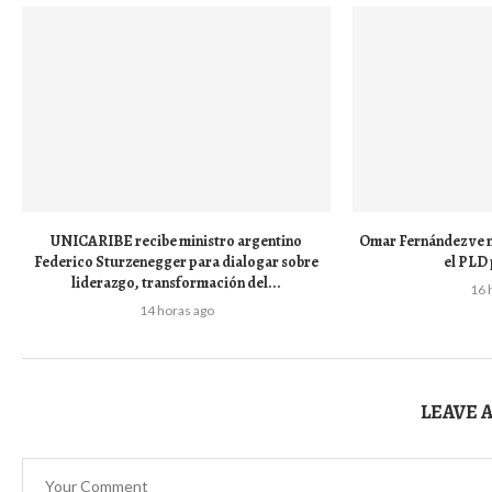
UNICARIBE recibe ministro argentino
Omar Fernández ve n
Federico Sturzenegger para dialogar sobre
el PLD 
liderazgo, transformación del...
16 
14 horas ago
LEAVE 