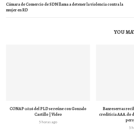
Cámara de Comercio de SDN llama a detener la violencia contra la
mujer en RD
YOU MAY
CONAP-2026 del PLD se reúne con Gonzalo
Banreservas reci
Castillo | Video
crediticia AAA.do 
pers
5 horas ago
5 