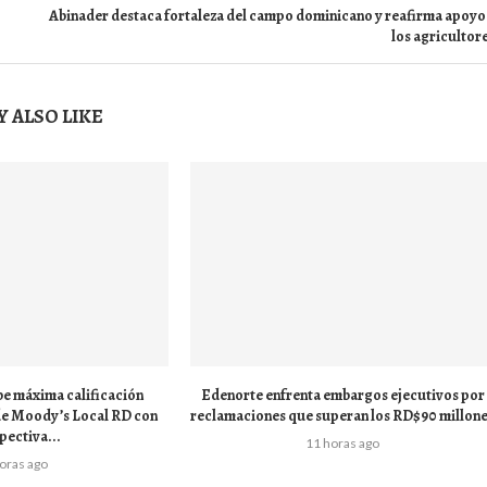
Abinader destaca fortaleza del campo dominicano y reafirma apoyo
los agricultor
 ALSO LIKE
be máxima calificación
Edenorte enfrenta embargos ejecutivos por
de Moody’s Local RD con
reclamaciones que superan los RD$90 millon
pectiva...
11 horas ago
horas ago