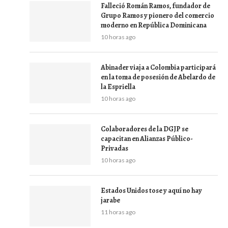
Falleció Román Ramos, fundador de
Grupo Ramos y pionero del comercio
moderno en República Dominicana
10 horas ago
Abinader viaja a Colombia participará
en la toma de posesión de Abelardo de
la Espriella
10 horas ago
Colaboradores de la DGJP se
capacitan en Alianzas Público-
Privadas
10 horas ago
Estados Unidos tose y aquí no hay
jarabe
11 horas ago