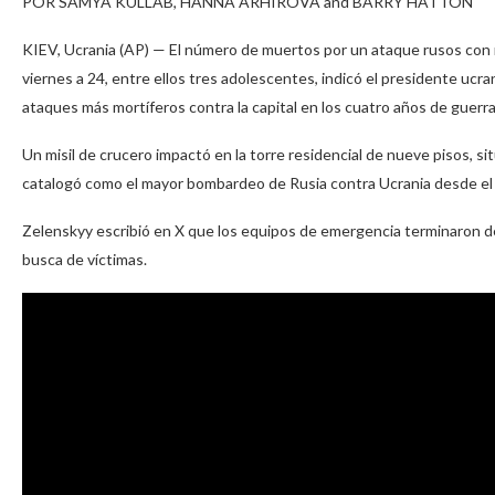
POR SAMYA KULLAB, HANNA ARHIROVA and BARRY HATTON
KIEV, Ucrania (AP) — El número de muertos por un ataque rusos con m
viernes a 24, entre ellos tres adolescentes, indicó el presidente ucr
ataques más mortíferos contra la capital en los cuatro años de guerra
Un misil de crucero impactó en la torre residencial de nueve pisos, si
catalogó como el mayor bombardeo de Rusia contra Ucrania desde el in
Zelenskyy escribió en X que los equipos de emergencia terminaron de
busca de víctimas.