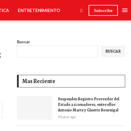
TICA
ENTRETENIMIENTO
Subscribe
Buscar
;
BUSCAR
Mas Reciente
Suspenden Registro Proveedor del
Estado a 11 senadores, entre ellos
Antonio Marte y Ginette Bournigal
9 horas ago