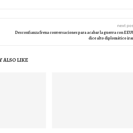
next po
Desconfianza frena conversaciones para acabar la guerra con EEU
dice alto diplomático ira
 ALSO LIKE