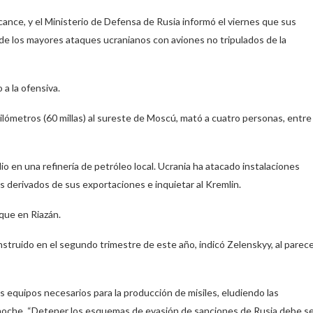
ance, y el Ministerio de Defensa de Rusia informó el viernes que sus
de los mayores ataques ucranianos con aviones no tripulados de la
a la ofensiva.
lómetros (60 millas) al sureste de Moscú, mató a cuatro personas, entre
 en una refinería de petróleo local. Ucrania ha atacado instalaciones
s derivados de sus exportaciones e inquietar al Kremlin.
que en Riazán.
nstruido en el segundo trimestre de este año, indicó Zelenskyy, al parec
s equipos necesarios para la producción de misiles, eludiendo las
la noche. “Detener los esquemas de evasión de sanciones de Rusia debe s