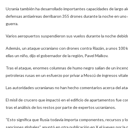
Ucrania también ha desarrollado importantes capacidades de largo alc
defensas antiaéreas derribaron 355 drones durante la noche en uno 
guerra.
Varios aeropuertos suspendieron sus vuelos durante la noche debido 
Además, un ataque ucraniano con drones contra Riazán, a unos 100 ki
ellas un niño, dijo el gobernador de la región, Pavel Malkov.
Tras el ataque, enormes columnas de humo negro salían de un incendio
petroleras rusas en un esfuerzo por privar a Moscú de ingresos vitale
Las autoridades ucranianas no han hecho comentarios acerca del ata
El misil de crucero que impactó en el edificio de apartamentos fue co
tras el análisis de los restos por parte de expertos ucranianos.
“Esto significa que Rusia todavía importa componentes, recursos y lo
sanciones globales”, apuntó en otra publicación en X el jueves por 