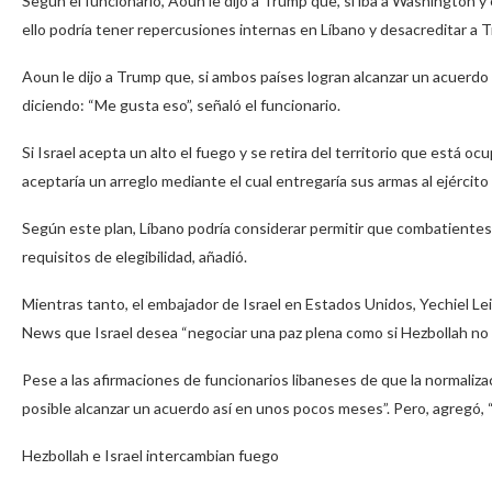
Según el funcionario, Aoun le dijo a Trump que, si iba a Washington 
ello podría tener repercusiones internas en Líbano y desacreditar a 
Aoun le dijo a Trump que, si ambos países logran alcanzar un acuerdo d
diciendo: “Me gusta eso”, señaló el funcionario.
Si Israel acepta un alto el fuego y se retira del territorio que está oc
aceptaría un arreglo mediante el cual entregaría sus armas al ejército
Según este plan, Líbano podría considerar permitir que combatientes i
requisitos de elegibilidad, añadió.
Mientras tanto, el embajador de Israel en Estados Unidos, Yechiel Leiter
News que Israel desea “negociar una paz plena como si Hezbollah no ex
Pese a las afirmaciones de funcionarios libaneses de que la normaliz
posible alcanzar un acuerdo así en unos pocos meses”. Pero, agregó, “
Hezbollah e Israel intercambian fuego