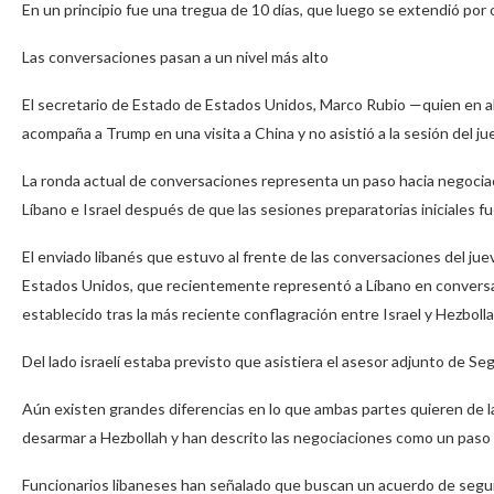
En un principio fue una tregua de 10 días, que luego se extendió por
Las conversaciones pasan a un nivel más alto
El secretario de Estado de Estados Unidos, Marco Rubio —quien en ab
acompaña a Trump en una visita a China y no asistió a la sesión del ju
La ronda actual de conversaciones representa un paso hacia negociaci
Líbano e Israel después de que las sesiones preparatorias iniciales
El enviado libanés que estuvo al frente de las conversaciones del j
Estados Unidos, que recientemente representó a Líbano en conversaci
establecido tras la más reciente conflagración entre Israel y Hezbolla
Del lado israelí estaba previsto que asistiera el asesor adjunto de Se
Aún existen grandes diferencias en lo que ambas partes quieren de la
desarmar a Hezbollah y han descrito las negociaciones como un paso p
Funcionarios libaneses han señalado que buscan un acuerdo de segurid