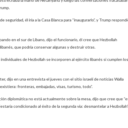
y estrechaba la mano de Netanyahu y luego las conversaciones fracasaban
Trump.
e seguridad, él iría a la Casa Blanca para “inaugurarlo”, y Trump respondi
upando en el sur de Líbano, dijo el funcionario, él cree que Hezbollah
 libanés, que podría conservar algunas y destruir otras.
ndividuales de Hezbollah se incorporen al ejército libanés si cumplen lo
, dijo en una entrevista el jueves con el sitio israelí de noticias Walla
istiera: fronteras, embajadas, visas, turismo, todo”.
ación diplomática no está actualmente sobre la mesa, dijo que cree que “e
estaría condicionado al éxito de la segunda vía: desmantelar a Hezbollah”