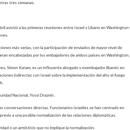
 otras tres semanas.
ril asistió a las primeras reuniones entre Israel y Líbano en Washingto
eves.
ones más serias, con la participación de enviados de mayor nivel de
 fueran encabezadas por los embajadores de ambos países en Washington.
ueves, Simon Karam, es un influyente abogado y exembajador libanés en
ones indirectas con Israel sobre la implementación del alto el fuego
h.
guridad Nacional, Yossi Draznin.
s conversaciones directas. Funcionarios israelíes se han centrado en
revio a una posible normalización de las relaciones diplomáticas.
ad o un armisticio que no implique la normalización.