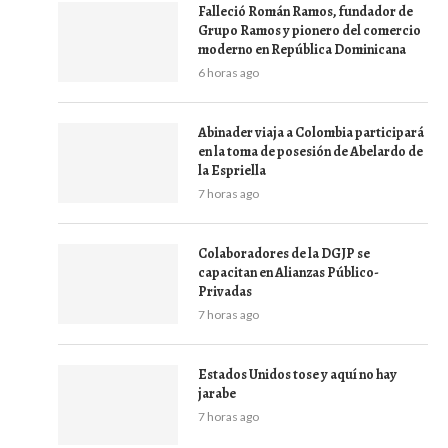
Falleció Román Ramos, fundador de
Grupo Ramos y pionero del comercio
moderno en República Dominicana
6 horas ago
Abinader viaja a Colombia participará
en la toma de posesión de Abelardo de
la Espriella
7 horas ago
Colaboradores de la DGJP se
capacitan en Alianzas Público-
Privadas
7 horas ago
Estados Unidos tose y aquí no hay
jarabe
7 horas ago