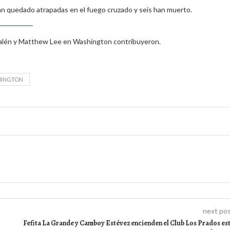
an quedado atrapadas en el fuego cruzado y seis han muerto.
alén y Matthew Lee en Washington contribuyeron.
HINGTON
next po
Fefita La Grande y Camboy Estévez encienden el Club Los Prados es