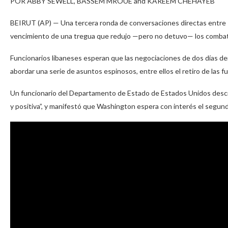
POR ABBY SEWELL, BASSEM MROUE and KAREEM CHEHAYEB
BEIRUT (AP) — Una tercera ronda de conversaciones directas entre I
vencimiento de una tregua que redujo —pero no detuvo— los combates 
Funcionarios libaneses esperan que las negociaciones de dos días der
abordar una serie de asuntos espinosos, entre ellos el retiro de las f
Un funcionario del Departamento de Estado de Estados Unidos descr
y positiva”, y manifestó que Washington espera con interés el segundo