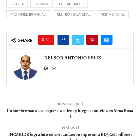
CUARTA
GUYANA
LUIS ABINADER
MOHAMED IRFAAN ALÍ
REUNIÓN BILATERAL
VISITA OFICIAL
0
SHARE
NELSON ANTONIO FELIZ
previous post
Un hombre mata a su expareja a tiros y luego se suicida en Alma Rosa
I
next post
INCABIDE logra hito con recaudación superior a RD$500 millones