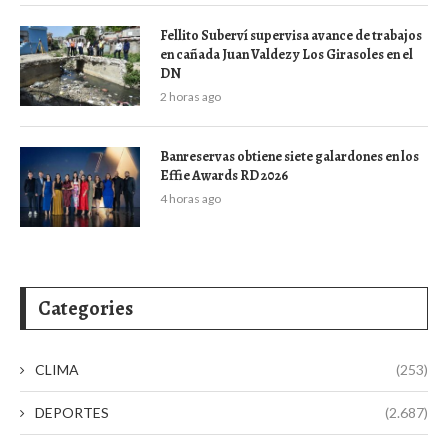
Fellito Suberví supervisa avance de trabajos
en cañada Juan Valdez y Los Girasoles en el
DN
2 horas ago
Banreservas obtiene siete galardones en los
Effie Awards RD 2026
4 horas ago
Categories
CLIMA
(253)
DEPORTES
(2.687)