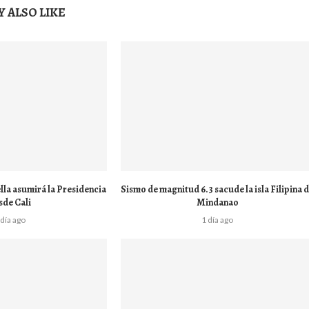
 ALSO LIKE
lla asumirá la Presidencia
Sismo de magnitud 6.3 sacude la isla Filipina 
sde Cali
Mindanao
 día ago
1 día ago