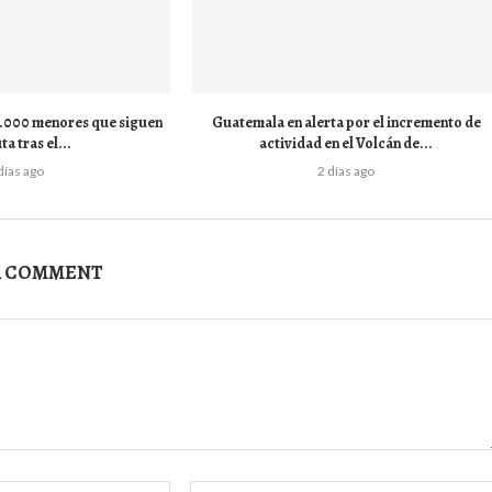
 1.000 menores que siguen
Guatemala en alerta por el incremento de
ta tras el...
actividad en el Volcán de...
días ago
2 días ago
A COMMENT