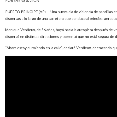
POR EVENS SANON
PUERTO PRÍNCIPE (AP) — Una nueva ola de violencia de pandillas en H
dispersas a lo largo de una carretera que conduce al principal aeropue
Monique Verdieux, de 56 años, huyó hacia la autopista después de v
dispersó en distintas direcciones y comentó que no está segura de 
“Ahora estoy durmiendo en la calle”, declaró Verdieux, destacando qu