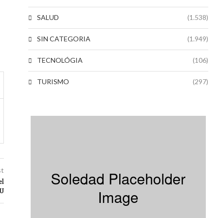
SALUD
(1.538)
SIN CATEGORIA
(1.949)
TECNOLÓGIA
(106)
TURISMO
(297)
st
el
UU