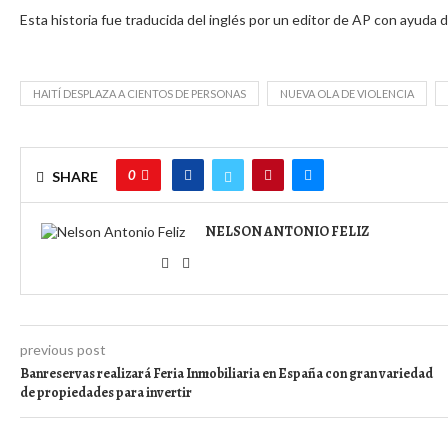
Esta historia fue traducida del inglés por un editor de AP con ayuda d
HAITÍ DESPLAZA A CIENTOS DE PERSONAS
NUEVA OLA DE VIOLENCIA
0
SHARE
NELSON ANTONIO FELIZ
previous post
Banreservas realizará Feria Inmobiliaria en España con gran variedad
de propiedades para invertir