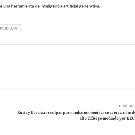
e una herramienta de inteligencia artificial generativa.
PANDILLAS
next po
Rusia y Ucrania se culpan por combates mientras se acerca el fin d
alto el fuego mediado por EE