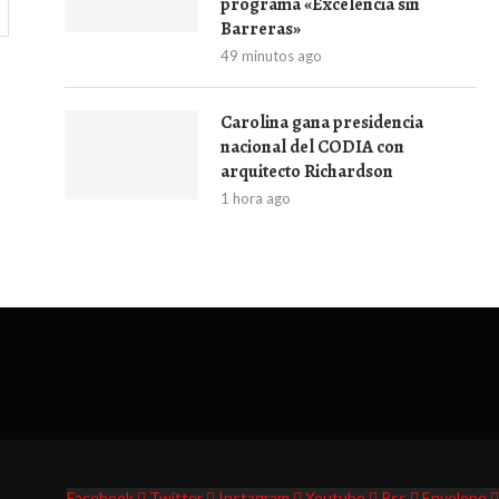
programa «Excelencia sin
Barreras»
49 minutos ago
Carolina gana presidencia
nacional del CODIA con
arquitecto Richardson
1 hora ago
Facebook
Twitter
Instagram
Youtube
Rss
Envelope