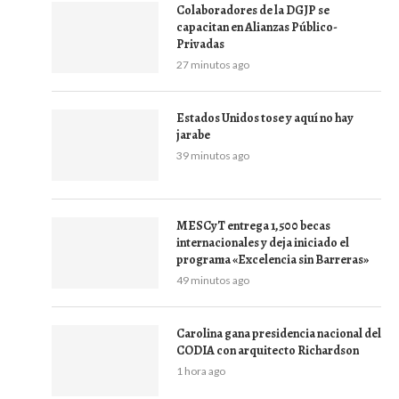
Colaboradores de la DGJP se
capacitan en Alianzas Público-
Privadas
27 minutos ago
Estados Unidos tose y aquí no hay
jarabe
39 minutos ago
MESCyT entrega 1,500 becas
internacionales y deja iniciado el
programa «Excelencia sin Barreras»
49 minutos ago
Carolina gana presidencia nacional del
CODIA con arquitecto Richardson
1 hora ago