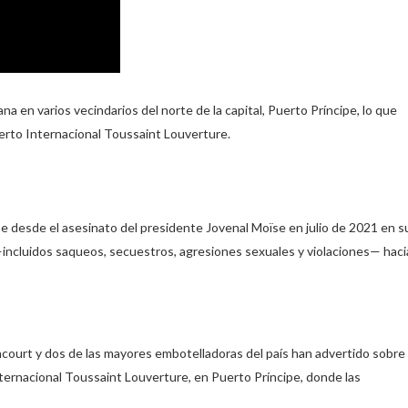
a en varios vecindarios del norte de la capital, Puerto Príncipe, lo que
erto Internacional Toussaint Louverture.
e desde el asesinato del presidente Jovenal Moïse en julio de 2021 en s
 —incluidos saqueos, secuestros, agresiones sexuales y violaciones— haci
ncourt y dos de las mayores embotelladoras del país han advertido sobre
ternacional Toussaint Louverture, en Puerto Príncipe, donde las