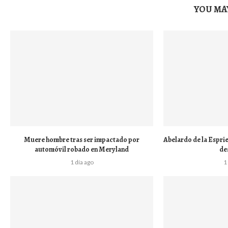
YOU MAY
Muere hombre tras ser impactado por
Abelardo de la Esprie
automóvil robado en Meryland
de
1 día ago
1