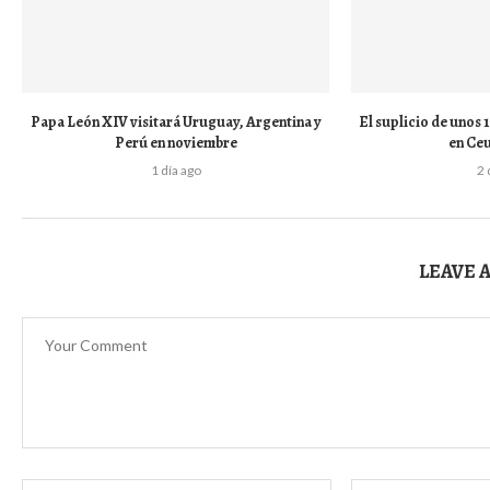
Papa León XIV visitará Uruguay, Argentina y
El suplicio de unos
Perú en noviembre
en Ceu
1 día ago
2 
LEAVE 