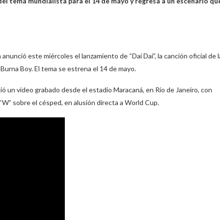
el tema mundialista para el 14 de mayo y regresa a un escenario qu
anunció este miércoles el lanzamiento de “Dai Dai”, la canción oficial de l
 Burna Boy. El tema se estrena el 14 de mayo.
undió un video grabado desde el estadio Maracaná, en Río de Janeiro, con
 “W” sobre el césped, en alusión directa a World Cup.