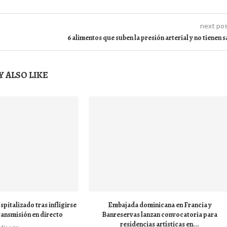
next po
6 alimentos que suben la presión arterial y no tienen s
 ALSO LIKE
pitalizado tras infligirse
Embajada dominicana en Francia y
ransmisión en directo
Banreservas lanzan convocatoria para
residencias artísticas en...