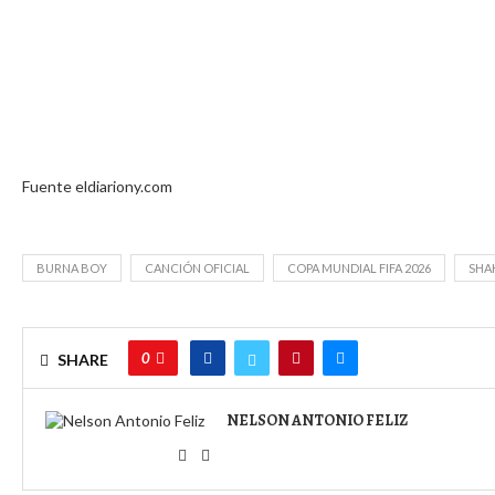
Fuente eldiariony.com
BURNA BOY
CANCIÓN OFICIAL
COPA MUNDIAL FIFA 2026
SHAK
0
SHARE
NELSON ANTONIO FELIZ