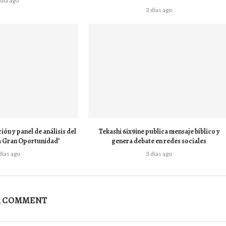
 día ago
3 días ago
ón y panel de análisis del
Tekashi 6ix9ine publica mensaje bíblico y
a Gran Oportunidad’
genera debate en redes sociales
días ago
3 días ago
A COMMENT