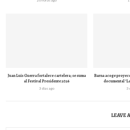
20 horas ago
1
Juan Luis Guerra fortalece cartelera; se suma
Barna acoge proyecci
al Festival Presidente 2026
documental ‘L
3 días ago
3 
LEAVE 