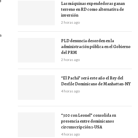
e
Las máquinas expendedoras ganan
terreno en RD como alternativa de
inversión
2 horas ago
a
PLD denuncia desorden en la
administración pública en el Gobierno
del PRM
2 horas ago
“El Pachá” será este año el Rey del
Desfile Dominicano de Manhattan-NY
4 horas ago
“300 con Leonel” consolida su
presencia entre dominicanos
circunscripción 1-USA
4 horas ago