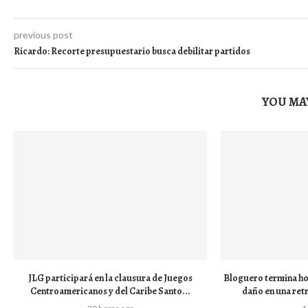
previous post
Ricardo: Recorte presupuestario busca debilitar partidos
YOU MAY
JLG participará en la clausura de Juegos
Bloguero termina hos
Centroamericanos y del Caribe Santo...
daño en una ret