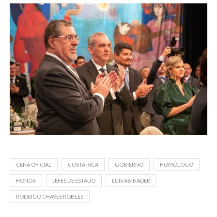
CENA OFICIAL
COSTA RICA
GOBIERNO
HOMÓLOGO
HONOR
JEFES DE ESTADO
LUIS ABINADER
RODRIGO CHAVES ROBLES