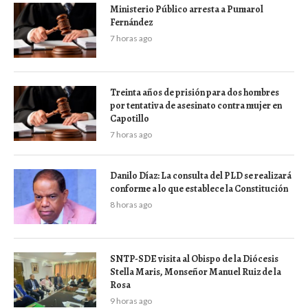
Ministerio Público arresta a Pumarol
Fernández
7 horas ago
Treinta años de prisión para dos hombres
por tentativa de asesinato contra mujer en
Capotillo
7 horas ago
Danilo Díaz: La consulta del PLD se realizará
conforme a lo que establece la Constitución
8 horas ago
SNTP-SDE visita al Obispo de la Diócesis
Stella Maris, Monseñor Manuel Ruiz de la
Rosa
9 horas ago