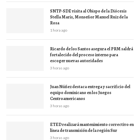
SNTP-SDE visita al Obispo de la Diócesis
Stella Maris, Monseñor Manuel Ruiz de la
Rosa
1 hora ago
Ricardo de los Santos asegura el PRM saldrá
fortalecido del proceso interno para
escoger nuevas autoridades
3 horas ago
Juan Núñez destaca entrega y sacrificio del
equipo dominicano en los Juegos
Centroamericanos
3 horas ago
ETED realizará mantenimiento correctivo en
línea de transmisión de la región Sur
3 horas ago