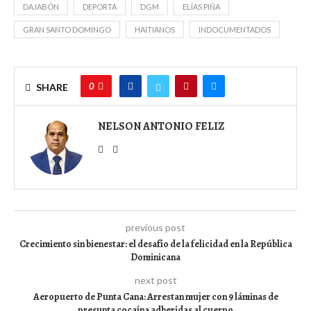
DAJABÓN
DEPORTA
DGM
ELÍAS PIÑA
GRAN SANTO DOMINGO
HAITIANOS
INDOCUMENTADOS
0
SHARE
NELSON ANTONIO FELIZ
previous post
Crecimiento sin bienestar: el desafío de la felicidad en la República
Dominicana
next post
Aeropuerto de Punta Cana: Arrestan mujer con 9 láminas de
presunta cocaína adheridas al cuerpo