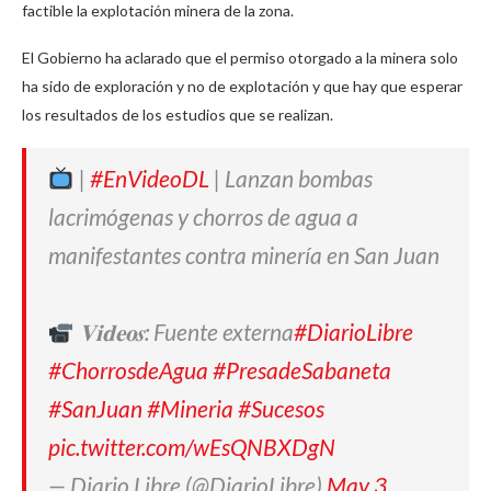
factible la explotación minera de la zona.
El Gobierno ha aclarado que el permiso otorgado a la minera solo
ha sido de exploración y no de explotación y que hay que esperar
los resultados de los estudios que se realizan.
|
#EnVideoDL
| Lanzan bombas
lacrimógenas y chorros de agua a
manifestantes contra minería en San Juan
𝐕𝐢𝐝𝐞𝐨𝒔: Fuente externa
#DiarioLibre
#ChorrosdeAgua
#PresadeSabaneta
#SanJuan
#Mineria
#Sucesos
pic.twitter.com/wEsQNBXDgN
— Diario Libre (@DiarioLibre)
May 3,