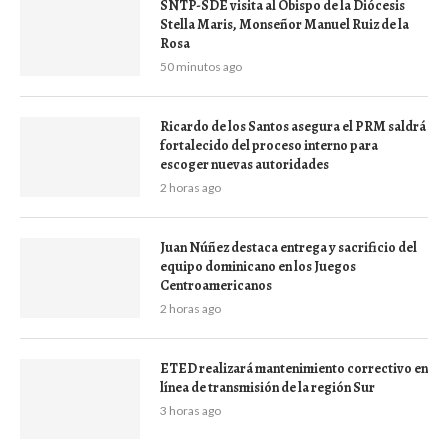
SNTP-SDE visita al Obispo de la Diócesis
Stella Maris, Monseñor Manuel Ruiz de la
Rosa
50 minutos ago
Ricardo de los Santos asegura el PRM saldrá
fortalecido del proceso interno para
escoger nuevas autoridades
2 horas ago
Juan Núñez destaca entrega y sacrificio del
equipo dominicano en los Juegos
Centroamericanos
2 horas ago
ETED realizará mantenimiento correctivo en
línea de transmisión de la región Sur
3 horas ago