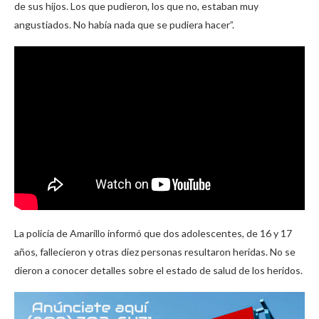
de sus hijos. Los que pudieron, los que no, estaban muy
angustiados. No había nada que se pudiera hacer”.
La policía de Amarillo informó que dos adolescentes, de 16 y 17
años, fallecieron y otras diez personas resultaron heridas. No se
dieron a conocer detalles sobre el estado de salud de los heridos.