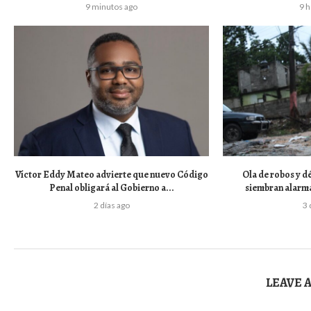
9 minutos ago
9 
Víctor Eddy Mateo advierte que nuevo Código
Ola de robos y dé
Penal obligará al Gobierno a...
siembran alarm
2 días ago
3 
LEAVE 