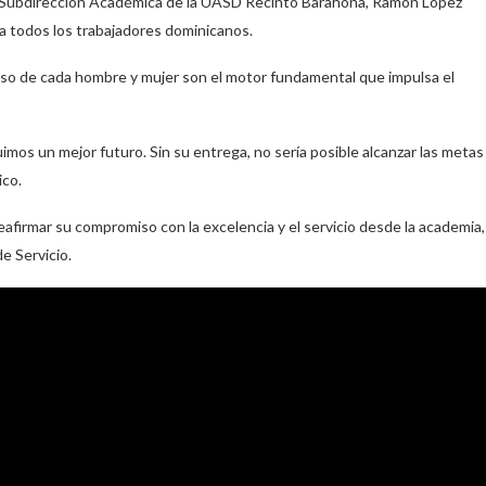
 la Subdirección Académica de la UASD Recinto Barahona, Ramón López
 a todos los trabajadores dominicanos.
miso de cada hombre y mujer son el motor fundamental que impulsa el
imos un mejor futuro. Sin su entrega, no sería posible alcanzar las metas
ico.
eafirmar su compromiso con la excelencia y el servicio desde la academia,
e Servicio.