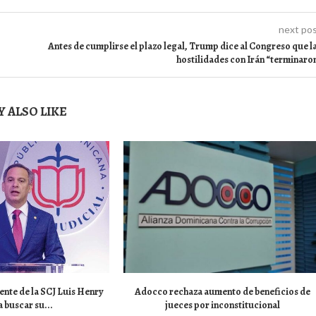
next po
Antes de cumplirse el plazo legal, Trump dice al Congreso que l
hostilidades con Irán “terminaro
 ALSO LIKE
ente de la SCJ Luis Henry
Adocco rechaza aumento de beneficios de
 buscar su...
jueces por inconstitucional