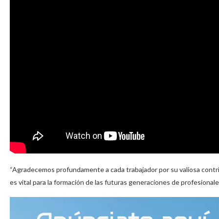
“Agradecemos profundamente a cada trabajador por su valiosa contrib
es vital para la formación de las futuras generaciones de profesional