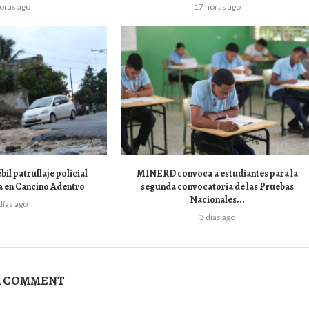
horas ago
17 horas ago
bil patrullaje policial
MINERD convoca a estudiantes para la
a en Cancino Adentro
segunda convocatoria de las Pruebas
Nacionales...
días ago
3 días ago
A COMMENT