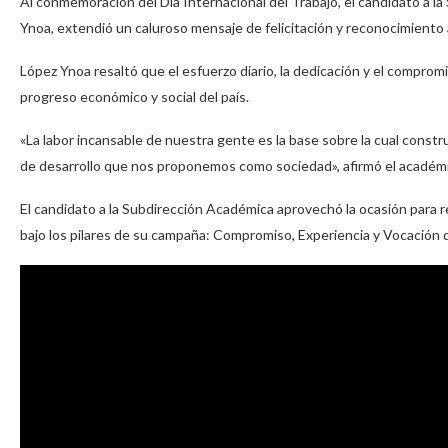
Al conmemoración del Día Internacional del Trabajo, el candidato a
Ynoa, extendió un caluroso mensaje de felicitación y reconocimiento
López Ynoa resaltó que el esfuerzo diario, la dedicación y el compro
progreso económico y social del país.
«La labor incansable de nuestra gente es la base sobre la cual constru
de desarrollo que nos proponemos como sociedad», afirmó el académ
El candidato a la Subdirección Académica aprovechó la ocasión para r
bajo los pilares de su campaña: Compromiso, Experiencia y Vocación d