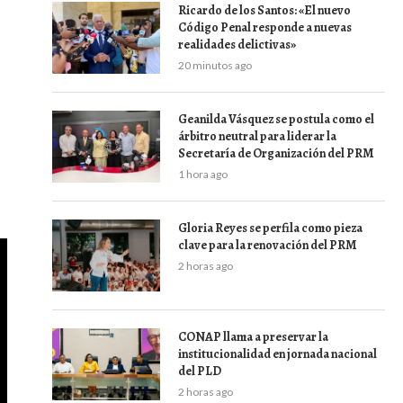
Ricardo de los Santos: «El nuevo
Código Penal responde a nuevas
realidades delictivas»
20 minutos ago
Geanilda Vásquez se postula como el
árbitro neutral para liderar la
Secretaría de Organización del PRM
1 hora ago
Gloria Reyes se perfila como pieza
clave para la renovación del PRM
2 horas ago
CONAP llama a preservar la
institucionalidad en jornada nacional
del PLD
2 horas ago