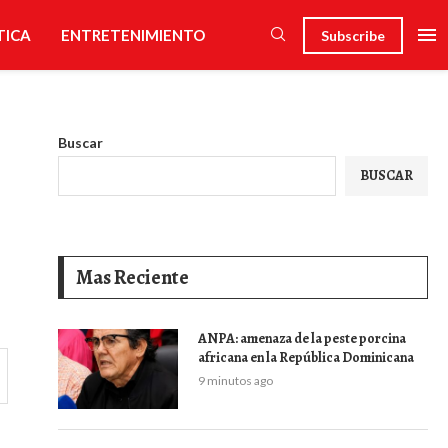
TICA
ENTRETENIMIENTO
Subscribe
Buscar
BUSCAR
Mas Reciente
ANPA: amenaza de la peste porcina
africana en la República Dominicana
9 minutos ago