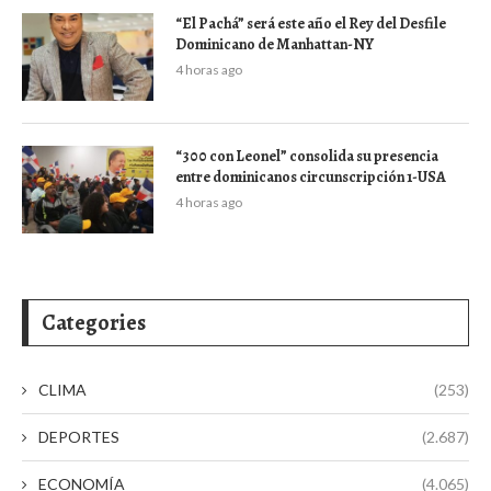
“El Pachá” será este año el Rey del Desfile
Dominicano de Manhattan-NY
4 horas ago
“300 con Leonel” consolida su presencia
entre dominicanos circunscripción 1-USA
4 horas ago
Categories
CLIMA
(253)
DEPORTES
(2.687)
ECONOMÍA
(4.065)