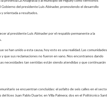
la provincia La Altagracia y al municipio de Higüey como territorios
 Gobierno del presidente Luis Abinader, promoviendo el desarrollo
a y orientada a resultados.
adecer al presidente Luis Abinader por el respaldo permanente a la
s.
 que se han unido a esta causa, hoy esto es una realidad. Las comunidades
ado y que sus reclamaciones no fueron en vano. Nos encontramos dando
as necesidades tan sentidas están siendo atendidas y que continuarán
munitario se encuentran concluidas: el asfalto de seis calles en el secto
 del liceo Juan Pablo Duarte; en Villa Palmera; dos en el Politécnico San