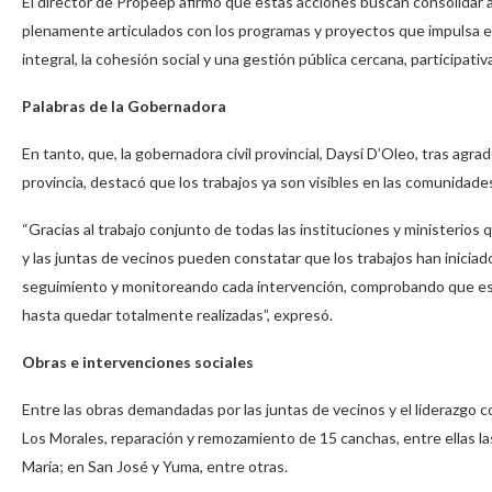
El director de Propeep afirmó que estas acciones buscan consolidar a 
plenamente articulados con los programas y proyectos que impulsa el
integral, la cohesión social y una gestión pública cercana, participativ
Palabras de la Gobernadora
En tanto, que, la gobernadora civil provincial, Daysi D’Oleo, tras agr
provincia, destacó que los trabajos ya son visibles en las comunidade
“Gracias al trabajo conjunto de todas las instituciones y ministerios
y las juntas de vecinos pueden constatar que los trabajos han inici
seguimiento y monitoreando cada intervención, comprobando que es
hasta quedar totalmente realizadas”, expresó.
Obras e intervenciones sociales
Entre las obras demandadas por las juntas de vecinos y el liderazgo co
Los Morales, reparación y remozamiento de 15 canchas, entre ellas las
María; en San José y Yuma, entre otras.