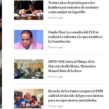
Treinta años de prisión para dos
hombres por tentativa de asesinato
contra mujer en Capotillo
3 horas ago
Danilo Díaz: La consulta del PLD se
realizará conforme a lo que establece
la Constitución
3 horas ago
SNTP-SDE visita al Obispo de la
Diócesis Stella Maris, Monseñor
Manuel Ruiz de la Rosa
4 horas ago
Ricardo de los Santos asegura el PRM
saldrá fortalecido del proceso interno
para escoger nuevas autoridades
5 horas ago