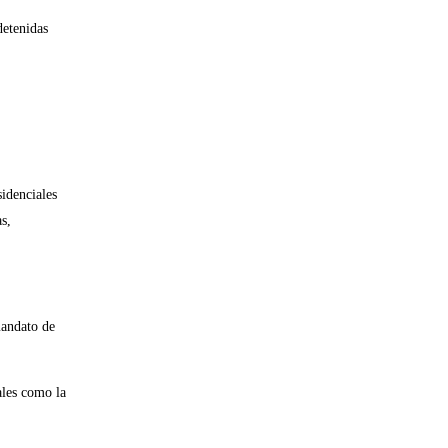
detenidas
idenciales
s,
mandato de
ales como la