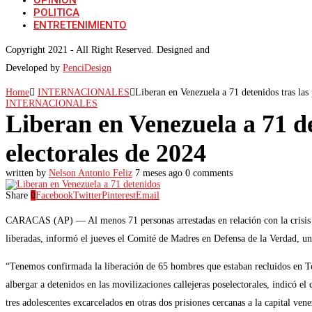
OPINIÓN
POLITICA
ENTRETENIMIENTO
Copyright 2021 - All Right Reserved. Designed and
Developed by
PenciDesign
Home
INTERNACIONALES
Liberan en Venezuela a 71 detenidos tras las 
INTERNACIONALES
Liberan en Venezuela a 71 de
electorales de 2024
written by
Nelson Antonio Feliz
7 meses ago
0 comments
Share
0
Facebook
Twitter
Pinterest
Email
CARACAS (AP) — Al menos 71 personas arrestadas en relación con la crisis po
liberadas, informó el jueves el Comité de Madres en Defensa de la Verdad, un
“Tenemos confirmada la liberación de 65 hombres que estaban recluidos en Toc
albergar a detenidos en las movilizaciones callejeras poselectorales, indicó
tres adolescentes excarcelados en otras dos prisiones cercanas a la capital ven