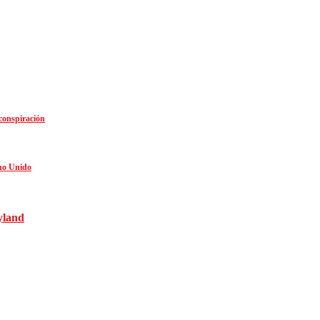
 conspiración
no Unido
yland