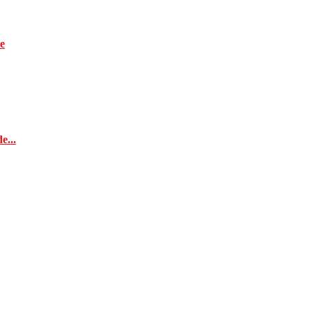
e
e...