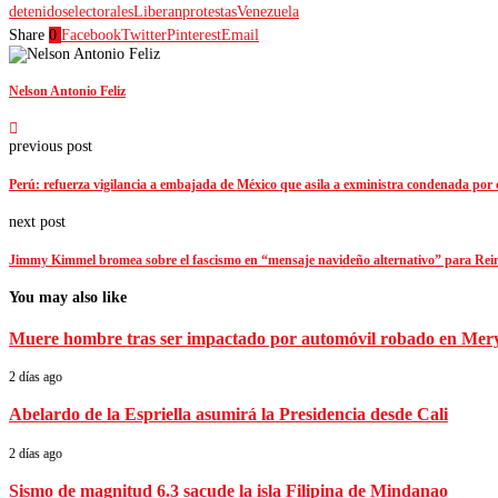
detenidos
electorales
Liberan
protestas
Venezuela
Share
0
Facebook
Twitter
Pinterest
Email
Nelson Antonio Feliz
previous post
Perú: refuerza vigilancia a embajada de México que asila a exministra condenada por
next post
Jimmy Kimmel bromea sobre el fascismo en “mensaje navideño alternativo” para Rei
You may also like
Muere hombre tras ser impactado por automóvil robado en Mer
2 días ago
Abelardo de la Espriella asumirá la Presidencia desde Cali
2 días ago
Sismo de magnitud 6.3 sacude la isla Filipina de Mindanao