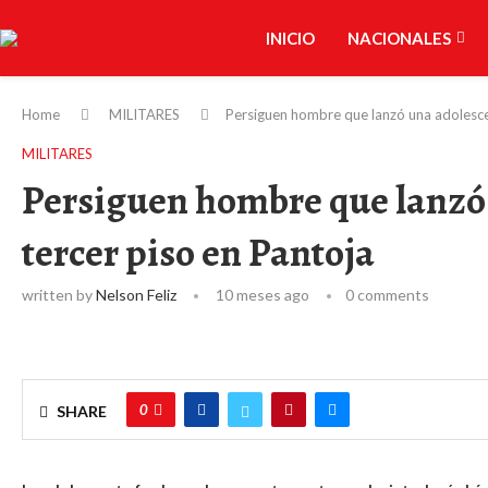
INICIO
NACIONALES
Home
MILITARES
Persiguen hombre que lanzó una adolesce
MILITARES
Persiguen hombre que lanzó
tercer piso en Pantoja
written by
Nelson Feliz
10 meses ago
0 comments
0
SHARE