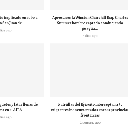
to implicado en robo a
Apresan en la Winston Churchill Esq. Charles
n San Juan de...
Summer hombre captado conduciendo
guagua...
días ago
4 días ago
uetes y latas llenas de
Patrullas del Ejército interceptan a 37
na en el AILA
migrantes indocumentados en tres provincia
fronterizas
días ago
1 semana ago