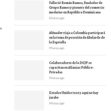
Falleció Román Ramos, fundador de
Grupo Ramos y pionero del comercio
moderno en República Dominicana
8 horas ago
en
Abinader viaja a Colombia participará
en la toma de posesión de Abelardo de
la Espriella
9 horas ago
Colaboradores de la DGJP se
capacitan en Alianzas Público-
Privadas
9 horas ago
Estados Unidos tose y aquí no hay
jarabe
9 horas ago