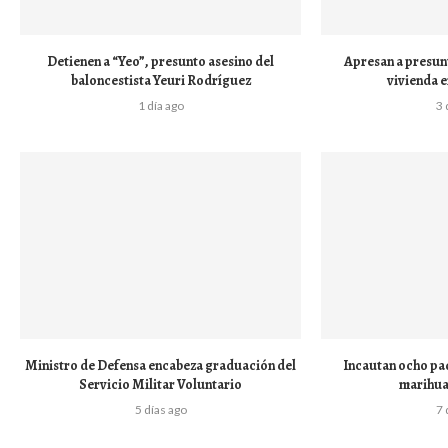
Detienen a “Yeo”, presunto asesino del
Apresan a presun
baloncestista Yeuri Rodríguez
vivienda e
1 día ago
3 
Ministro de Defensa encabeza graduación del
Incautan ocho paq
Servicio Militar Voluntario
marihua
5 días ago
7 