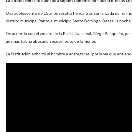
La adolescente fue lanzada supuestamente por Jacinto Jesús Lópe
Una adolescente de 15 años resultó herida tras ser lanzada por un ho
distrito municipal Pantoja, municipio Santo Domingo Oeste, la noche
De acuerdo con el vocero de la Policía Nacional, Diego Pesqueira, po
además habría abusado sexualmente de la menor.
La institución exhortó al hombre a entregarse “por la vía que entiend