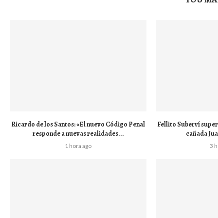
Ricardo de los Santos: «El nuevo Código Penal
Fellito Suberví super
responde a nuevas realidades...
cañada Juan
1 hora ago
3 