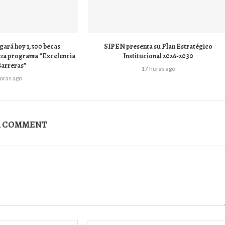
gará hoy 1,500 becas
SIPEN presenta su Plan Estratégico
anza programa “Excelencia
Institucional 2026-2030
Barreras”
17 horas ago
horas ago
A COMMENT