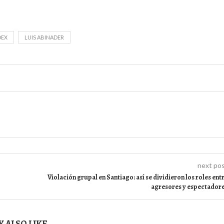
DEX
LUIS ABINADER
next po
Violación grupal en Santiago: así se dividieron los roles ent
agresores y espectador
 ALSO LIKE