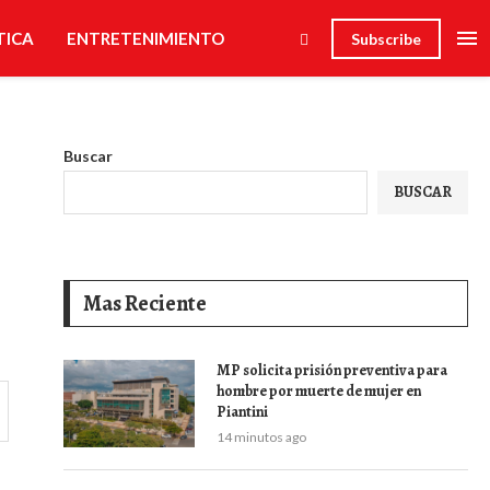
TICA
ENTRETENIMIENTO
Subscribe
Buscar
BUSCAR
Mas Reciente
MP solicita prisión preventiva para
hombre por muerte de mujer en
Piantini
14 minutos ago