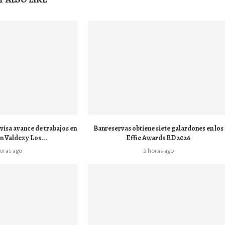
visa avance de trabajos en
Banreservas obtiene siete galardones en los
 Valdez y Los...
Effie Awards RD 2026
horas ago
5 horas ago