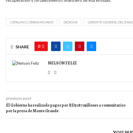
recuperación y fortalecimiento financiero de esa entidad.
CATALINO CORREA HICIANO
DESIGNA
GERENTE GENERAL DEL BAN
0
SHARE
NELSON FELIZ
previous post
El Gobierno ha realizado pagos por RD$587 millones a comunitarios
por la presa de Monte Grande
YOU MAY