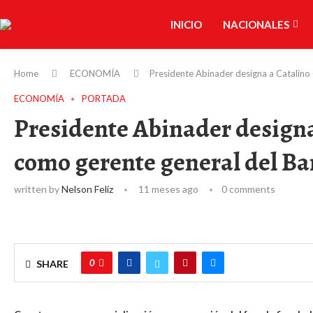
INICIO
NACIONALES
Home
ECONOMÍA
Presidente Abinader designa a Catalino
ECONOMÍA
PORTADA
Presidente Abinader designa
como gerente general del B
written by
Nelson Feliz
11 meses ago
0 comments
0
SHARE