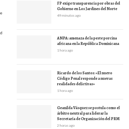
FP exige transparencia por obras del
Gobierno en Los Jardines del Norte
de
49 minutos ago
ad
ANPA: amenaza de la peste porcina
africana en la República Dominicana
1 hora ago
Ricardo de los Santos: «El nuevo
Código Penal responde a nuevas
realidades delictivas»
1 hora ago
Geanilda Vásquez se postula como el
árbitro neutral para liderar la
Secretaría de Organización del PRM
2 horas ago