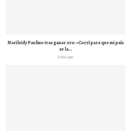
Marileidy Paulino tras ganar oro: «Corrí para que mi país
se la...
2 días ago