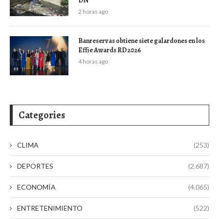
DN
2 horas ago
Banreservas obtiene siete galardones en los
Effie Awards RD 2026
4 horas ago
Categories
CLIMA
(253)
DEPORTES
(2.687)
ECONOMÍA
(4.065)
ENTRETENIMIENTO
(522)