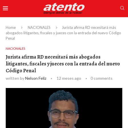
Home
NACIONALES
Jurista afirma RD necesitará más
abogados litigantes, fiscales y jueces con la entrada del nuevo Código
Penal
NACIONALES
Jurista afirma RD necesitará más abogados
litigantes, fiscales y jueces con la entrada del nuevo
Código Penal
written by
Nelson Feliz
12 meses ago
0 comments