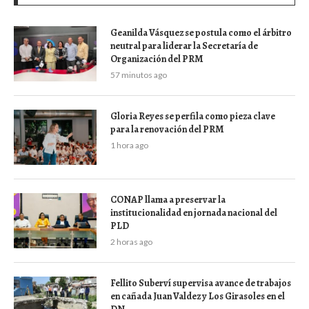
Geanilda Vásquez se postula como el árbitro
neutral para liderar la Secretaría de
Organización del PRM
57 minutos ago
Gloria Reyes se perfila como pieza clave
para la renovación del PRM
1 hora ago
CONAP llama a preservar la
institucionalidad en jornada nacional del
PLD
2 horas ago
Fellito Suberví supervisa avance de trabajos
en cañada Juan Valdez y Los Girasoles en el