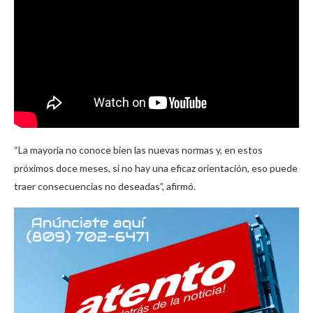
“La mayoría no conoce bien las nuevas normas y, en estos
próximos doce meses, si no hay una eficaz orientación, eso puede
traer consecuencias no deseadas”, afirmó.