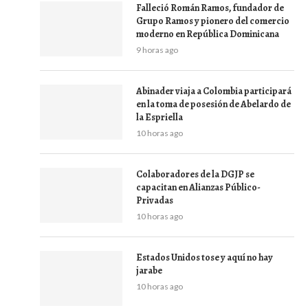
Falleció Román Ramos, fundador de
Grupo Ramos y pionero del comercio
moderno en República Dominicana
9 horas ago
Abinader viaja a Colombia participará
en la toma de posesión de Abelardo de
la Espriella
10 horas ago
Colaboradores de la DGJP se
capacitan en Alianzas Público-
Privadas
10 horas ago
Estados Unidos tose y aquí no hay
jarabe
10 horas ago