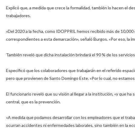
Explicó que, a medida que crece la formalidad, también lo hacen el des
trabajadores.⁣
«Del 2020 a la fecha, como IDOPPRIL hemos recibido más de 10,000 
correspondientes a esta demarcación», señaló Burgos. «Por eso, la imp
También reveló que dicha instalación brindará el 90 % de los servicios
Especificó que los colaboradores que trabajarán en el referido espa
pero que provienen de Santo Domingo Este. «Por lo cual, no estamos 
El funcionario reveló que su visión al llegar a la institución, «y que h
central, que es la prevención.⁣
«A medida que podamos desarrollar con los empleadores que el trabaj
ocurran accidentes ni enfermedades laborales, sino también en la eco