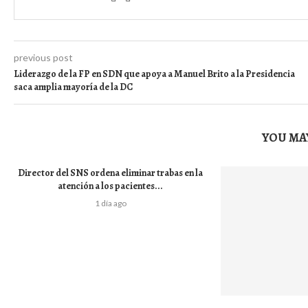
previous post
Liderazgo de la FP en SDN que apoya a Manuel Brito a la Presidencia
saca amplia mayoría de la DC
YOU MAY
Director del SNS ordena eliminar trabas en la
atención a los pacientes...
1 día ago