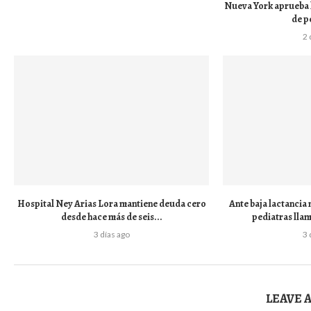
Nueva York aprueba le
de p
2 
Hospital Ney Arias Lora mantiene deuda cero
Ante baja lactancia
desde hace más de seis...
pediatras llama
3 días ago
3 
LEAVE 