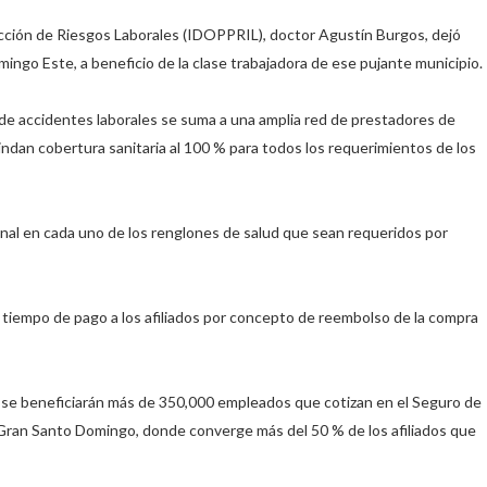
ección de Riesgos Laborales (IDOPPRIL), doctor Agustín Burgos, dejó
mingo Este, a beneficio de la clase trabajadora de ese pujante municipio.⁣
s de accidentes laborales se suma a una amplia red de prestadores de
rindan cobertura sanitaria al 100 % para todos los requerimientos de los
onal en cada uno de los renglones de salud que sean requeridos por
 tiempo de pago a los afiliados por concepto de reembolso de la compra
 se beneficiarán más de 350,000 empleados que cotizan en el Seguro de
l Gran Santo Domingo, donde converge más del 50 % de los afiliados que