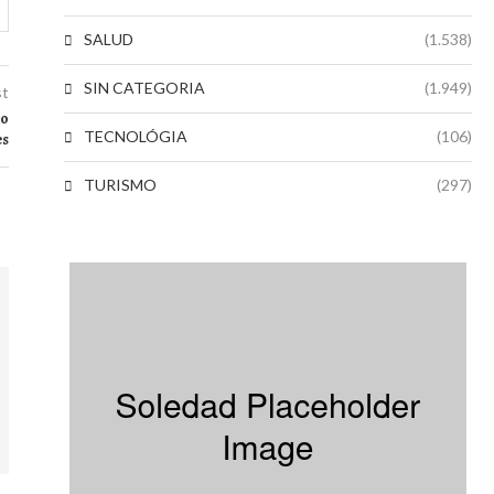
SALUD
(1.538)
SIN CATEGORIA
(1.949)
st
mo
TECNOLÓGIA
(106)
es
TURISMO
(297)