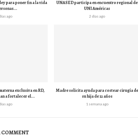
y para poner fin a la vida
UNASED participa en encuentro regional de
ersonas...
UNI Américas
días ago
2 días ago
 materna exclusiva en RD,
Madre solicita ayuda para costear cirugía d
n a fortalecer el...
su hija de 12 años
días ago
1 semana ago
A COMMENT