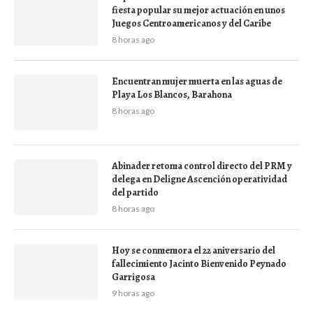
fiesta popular su mejor actuación en unos
Juegos Centroamericanos y del Caribe
8 horas ago
Encuentran mujer muerta en las aguas de
Playa Los Blancos, Barahona
8 horas ago
Abinader retoma control directo del PRM y
delega en Deligne Ascención operatividad
del partido
8 horas ago
Hoy se conmemora el 22 aniversario del
fallecimiento Jacinto Bienvenido Peynado
Garrigosa
9 horas ago