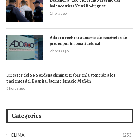
Detienen a “Yeo”, presunto asesino del
baloncestista Yeuri Rodríguez
1 hora ago
Adocco rechaza aumento de beneficios de
jueces por inconstitucional
2 horas ago
Director del SNS ordena eliminar trabas en la atención a los
pacientes del Hospital Jacinto Ignacio Mañón
6 horas ago
Categories
CLIMA
(253)