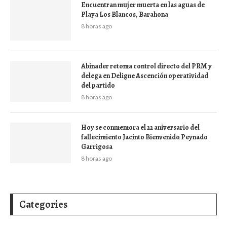
Encuentran mujer muerta en las aguas de
Playa Los Blancos, Barahona
8 horas ago
Abinader retoma control directo del PRM y
delega en Deligne Ascención operatividad
del partido
8 horas ago
Hoy se conmemora el 22 aniversario del
fallecimiento Jacinto Bienvenido Peynado
Garrigosa
8 horas ago
Categories