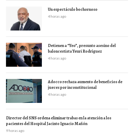
Un espectáculo bochornoso
4 horas ago
Detienen a “Yeo”, presunto asesino del
baloncestista Yeuri Rodríguez
4 horas ago
Adocco rechaza aumento de beneficios de
jueces por inconstitucional
4 horas ago
Director del SNS ordena eliminar trabas en la atención a los
pacientes del Hospital Jacinto Ignacio Mañón
9 horas ago