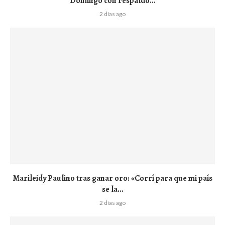
Domingo con respaldo...
2 días ago
Marileidy Paulino tras ganar oro: «Corrí para que mi país
se la...
2 días ago